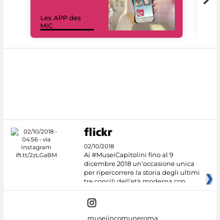
Les APP des
Les
MiC
rés
02/10/2018
Ai #MuseiCapitolini fino al 9
dicembre 2018 un’occasione unica
per ripercorrere la storia degli ultimi
tre concili dell’età moderna con
museiincomuneroma