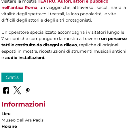
visitare la mostra
TEATRO. Autori, attori e pubblico
nell’antica Roma
, un viaggio che, attraverso i secoli, narra la
vitalità degli spettacoli teatrali, la loro popolarità, le vite
difficili degli attori e degli altri protagonisti.
Un operatore specializzato accompagna i visitatori lungo le
7 sezioni che compongono la mostra attraverso
un percorso
tattile costituito da disegni a rilievo
, repliche di originali
esposti in mostra, ricostruzioni di strumenti musicali antichi
e
audio installazioni
.
Gratis
Informazioni
Lieu
Museo dell'Ara Pacis
Horaire