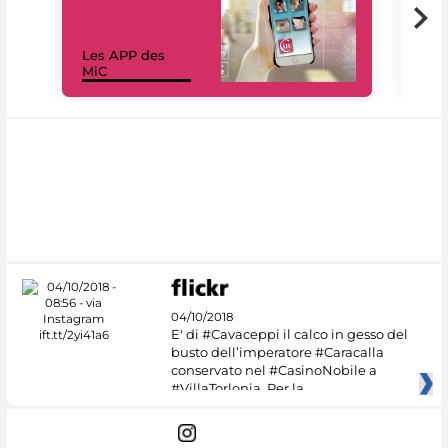
Les APP des
Les
MiC
rés
04/10/2018
E' di #Cavaceppi il calco in gesso del
busto dell’imperatore #Caracalla
conservato nel #CasinoNobile a
#VillaTorlonia. Per la