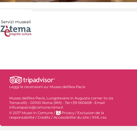
Servizi museali
Leggi le recensioni su:
Museo dell'Ara Pacis
Museo dell'Ara Pacis, Lungotevere in Augusta corner to via
Tomacelli) - 00100 Roma (RM) - Tel.+39 060608 - Email:
info.arapacis@comune.roma.it
© 2017 Musei in Comune
/
Privacy
/
Exclusion de la
responsabilité
/
Credits
/
Accessibilité du site
/
XML-rss