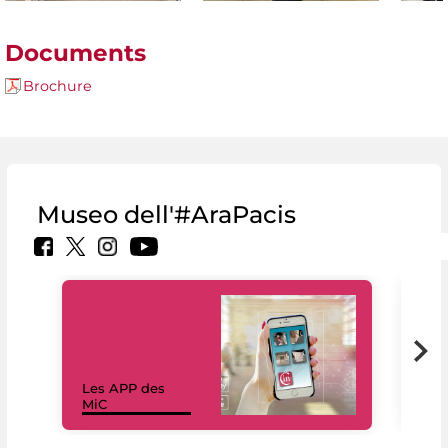
Documents
Brochure
Museo dell'#AraPacis
Les APP des
Les
MiC
rés