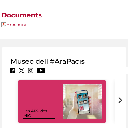
Documents
Brochure
Museo dell'#AraPacis
Les APP des
Les
MiC
rés