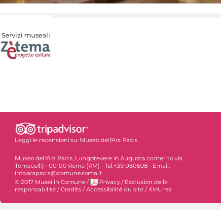
Servizi museali
Leggi le recensioni su:
Museo dell'Ara Pacis
Museo dell'Ara Pacis, Lungotevere in Augusta corner to via
Tomacelli) - 00100 Roma (RM) - Tel.+39 060608 - Email:
info.arapacis@comune.roma.it
© 2017 Musei in Comune
/
Privacy
/
Exclusion de la
responsabilité
/
Credits
/
Accessibilité du site
/
XML-rss