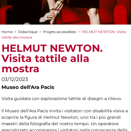
Home
>
Didactique
>
Projets accessibles
>
HELMUT NEWTON. Visita
You are here
tattile alla mostra
HELMUT NEWTON.
Visita tattile alla
mostra
03/12/2023
Museo dell'Ara Pacis
Visita guidata con esplorazione tattile di disegni a rilievo.
Il Museo dell’Ara Pacis invita i visitatori con disabilità visiva a
scoprire la figura di
Helmut Newton
, uno tra i più grandi
maestri della fotografia del nostro tempo. Un operatore
specializzato accompagna i visitatori nella conoscenza della