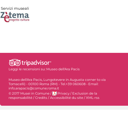
Servizi museali
Leggi le recensioni su:
Museo dell'Ara Pacis
Museo dell'Ara Pacis, Lungotevere in Augusta corner to via
Tomacelli) - 00100 Roma (RM) - Tel.+39 060608 - Email:
info.arapacis@comune.roma.it
© 2017 Musei in Comune
/
Privacy
/
Exclusion de la
responsabilité
/
Credits
/
Accessibilité du site
/
XML-rss