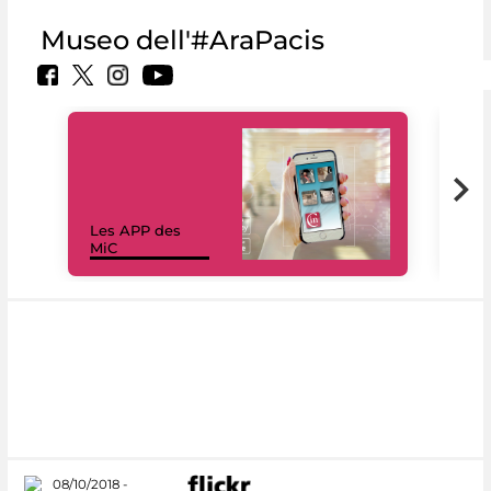
Museo dell'#AraPacis
Les APP des
Les
MiC
rés