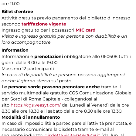
ore 11.00
Billet d'entrée
Attività gratuita previo pagamento del biglietto d'ingresso
secondo
tariffazione vigente
Ingresso gratuito per i possessori
MIC card
Visita e ingresso gratuiti per persone con disabilità e un
loro accompagnatore
Information
Informazioni e
prenotazioni
obbligatorie allo 060608 tutti i
giorni dalle 9.00 alle 19.00.
Massimo 12 partecipanti
In caso di disponibilità le persone possono aggiungersi
anche il giorno stesso sul posto.
Le persone sorde possono prenotare anche
tramite il
servizio multimediale gratuito CGS Comunicazione Globale
per Sordi di Roma Capitale - collegandosi al
sito
https://cgs.veasyt.com/
dal Lunedì al Venerdì dalle ore
8.30 alle ore 18.30 e il sabato dalle ore 8.30 alle ore 13.30.
Modalità di annullamento
In caso di impossibilità a partecipare all’attività prenotata, è
necessario comunicare la disdetta tramite e-mail al
seguente indirizzo:
disdetta.visite@060608.it
(dal lun. al