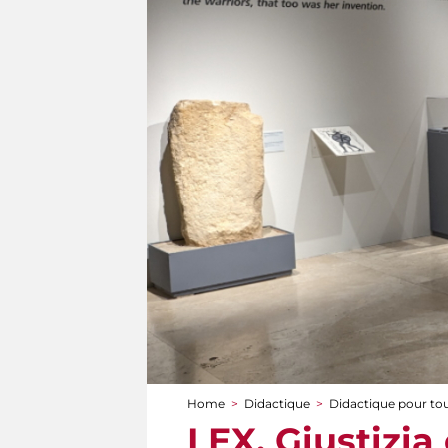
Home
>
Didactique
>
Didactique pour to
You are here
LEX. Giustizia 