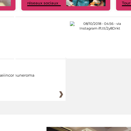
réseaux sociaux
Tour
eiincomuneroma