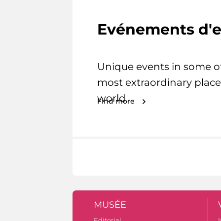
Evénements d'e
Unique events in some o
most extraordinary place
world.
Find more
MUSÉE
Editorial
I