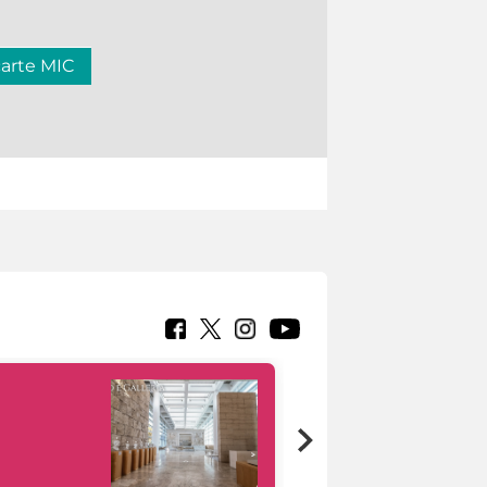
carte MIC
Google Arts &