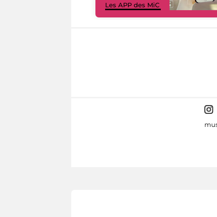
Les APP des MiC
mus