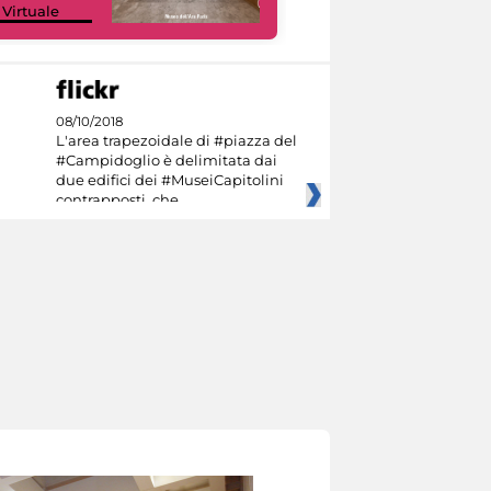
 Virtuale
Culture
08/10/2018
L'area trapezoidale di #piazza del
#Campidoglio è delimitata dai
due edifici dei #MuseiCapitolini
contrapposti, che