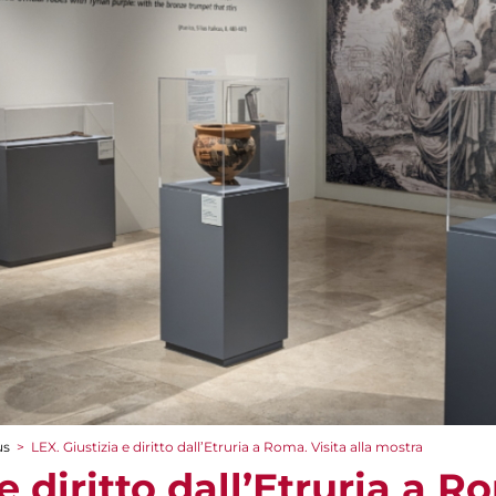
us
>
LEX. Giustizia e diritto dall’Etruria a Roma. Visita alla mostra
e diritto dall’Etruria a R