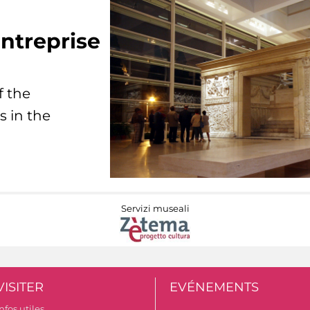
ntreprise
f the
s in the
Servizi museali
VISITER
EVÉNEMENTS
nfos utiles