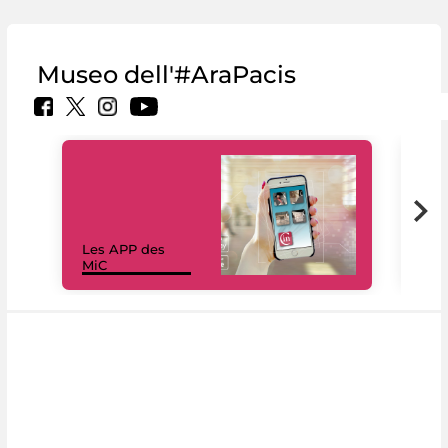
Museo dell'#AraPacis
Les APP des
Les
MiC
rés