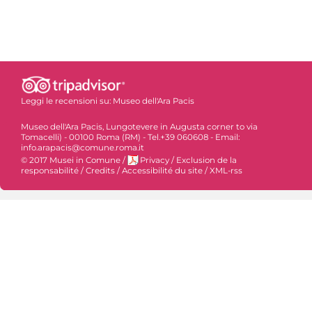
Leggi le recensioni su:
Museo dell'Ara Pacis
Museo dell'Ara Pacis, Lungotevere in Augusta corner to via
Tomacelli) - 00100 Roma (RM) - Tel.+39 060608 - Email:
info.arapacis@comune.roma.it
© 2017 Musei in Comune
/
Privacy
/
Exclusion de la
responsabilité
/
Credits
/
Accessibilité du site
/
XML-rss