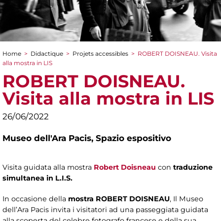
Home
>
Didactique
>
Projets accessibles
>
ROBERT DOISNEAU. Visita
You are here
alla mostra in LIS
ROBERT DOISNEAU.
Visita alla mostra in LIS
26/06/2022
Museo dell'Ara Pacis,
Spazio espositivo
Visita guidata alla mostra
Robert Doisneau
con
traduzione
simultanea in L.I.S.
In occasione della
mostra ROBERT DOISNEAU
, Il Museo
dell’Ara Pacis invita i visitatori ad una passeggiata guidata
alla scoperta del celebre fotografo francese e della sua