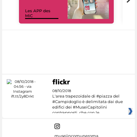
Les APP des
Les
MiC
rés
08/10/2018
L'area trapezoidale di #piazza del
#Campidoglio è delimitata dai due
edifici dei #MuseiCapitolini
contrapposti, che con le
museiincomuneroma