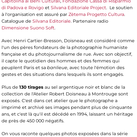
Capitolina ai Beni Culturali
,
Fondazione Cassa di Risparmio
di Padova e Rovigo
et
Silvana Editoriale Project
. Le soutien
à l'organisation est assuré par
Zètema Progetto Cultura
.
Catalogue de
Silvana Editoriale
. Partenaire radio
Dimensione Suono Soft
.
Avec Henri Cartier-Bresson, Doisneau est considéré comme
l'un des pères fondateurs de la photographie humaniste
française et du photojournalisme de rue. Avec son objectif,
il capte le quotidien des hommes et des femmes qui
peuplent Paris et sa
banlieue
, avec toute l'émotion des
gestes et des situations dans lesquels ils sont engagés.
Plus de
130 tirages
au sel argentique noir et blanc de la
collection de l'Atelier Robert Doisneau à Montrouge sont
exposés. C'est dans cet atelier que le photographe a
imprimé et archivé ses images pendant plus de cinquante
ans, et c'est là qu'il est décédé en 1994, laissant un héritage
de près de 450 000 négatifs.
On vous raconte quelques photos exposées dans la série