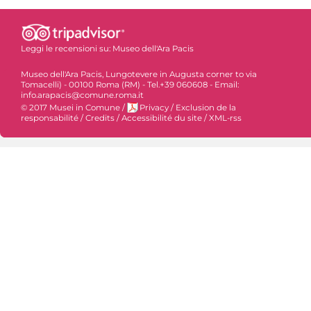
Leggi le recensioni su:
Museo dell'Ara Pacis
Museo dell'Ara Pacis, Lungotevere in Augusta corner to via
Tomacelli) - 00100 Roma (RM) - Tel.+39 060608 - Email:
info.arapacis@comune.roma.it
© 2017 Musei in Comune
/
Privacy
/
Exclusion de la
responsabilité
/
Credits
/
Accessibilité du site
/
XML-rss