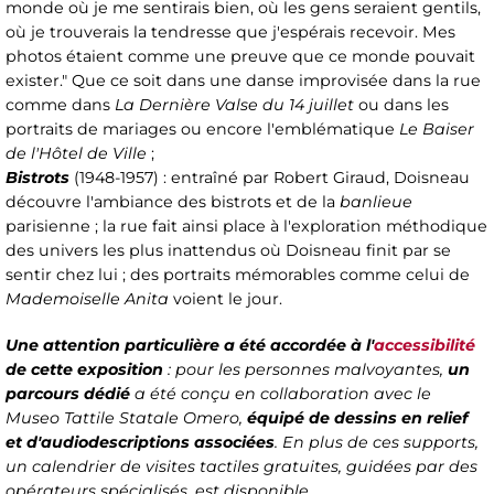
monde où je me sentirais bien, où les gens seraient gentils,
où je trouverais la tendresse que j'espérais recevoir. Mes
photos étaient comme une preuve que ce monde pouvait
exister." Que ce soit dans une danse improvisée dans la rue
comme dans
La Dernière Valse du 14 juillet
ou dans les
portraits de mariages ou encore l'emblématique
Le Baiser
de l'Hôtel de Ville
;
Bistrots
(1948-1957) : entraîné par Robert Giraud, Doisneau
découvre l'ambiance des bistrots et de la
banlieue
parisienne ; la rue fait ainsi place à l'exploration méthodique
des univers les plus inattendus où Doisneau finit par se
sentir chez lui ; des portraits mémorables comme celui de
Mademoiselle Anita
voient le jour.
Une attention particulière a été accordée à l'
accessibilité
de cette exposition
: pour les personnes malvoyantes,
un
parcours dédié
a été conçu en collaboration avec le
Museo Tattile Statale Omero,
équipé de dessins en relief
et d'audiodescriptions associées
. En plus de ces supports,
un calendrier de visites tactiles gratuites, guidées par des
opérateurs spécialisés, est disponible.