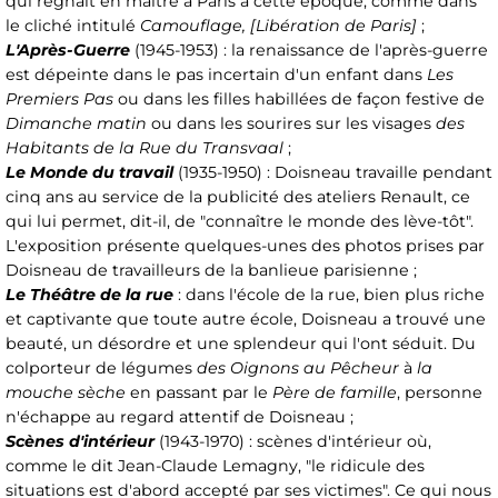
qui régnait en maître à Paris à cette époque, comme dans
le cliché intitulé
Camouflage, [Libération de Paris]
;
L'Après-Guerre
(1945-1953) : la renaissance de l'après-guerre
est dépeinte dans le pas incertain d'un enfant dans
Les
Premiers Pas
ou dans les filles habillées de façon festive de
Dimanche matin
ou dans les sourires sur les visages
des
Habitants de la Rue du Transvaal
;
Le Monde du travail
(1935-1950) : Doisneau travaille pendant
cinq ans au service de la publicité des ateliers Renault, ce
qui lui permet, dit-il, de "connaître le monde des lève-tôt".
L'exposition présente quelques-unes des photos prises par
Doisneau de travailleurs de la banlieue parisienne ;
Le Théâtre de la rue
: dans l'école de la rue, bien plus riche
et captivante que toute autre école, Doisneau a trouvé une
beauté, un désordre et une splendeur qui l'ont séduit. Du
colporteur de légumes
des Oignons au Pêcheur
à
la
mouche sèche
en passant par le
Père de famille
, personne
n'échappe au regard attentif de Doisneau ;
Scènes d'intérieur
(1943-1970) : scènes d'intérieur où,
comme le dit Jean-Claude Lemagny, "le ridicule des
situations est d'abord accepté par ses victimes". Ce qui nous