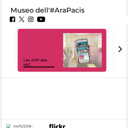
Museo dell'#AraPacis
Les APP des
Les
MiC
rés