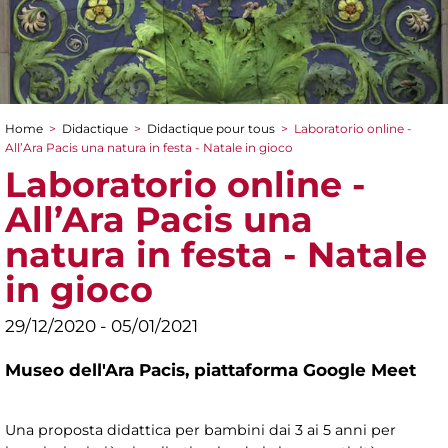
Home
>
Didactique
>
Didactique pour tous
>
Laboratorio online -
You are here
All’Ara Pacis una natura in festa - Natale in gioco
Laboratorio online -
All’Ara Pacis una
natura in festa - Natale
in gioco
29/12/2020 - 05/01/2021
Museo dell'Ara Pacis,
piattaforma Google Meet
Una proposta didattica per bambini dai 3 ai 5 anni per