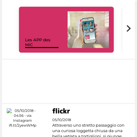
Les APP des
Les
MiC
rés
05/10/2018
Attraverso uno stretto passaggio con
una curiosa loggetta chiusa da una
bella vetrata a tortiglioni, si giunge