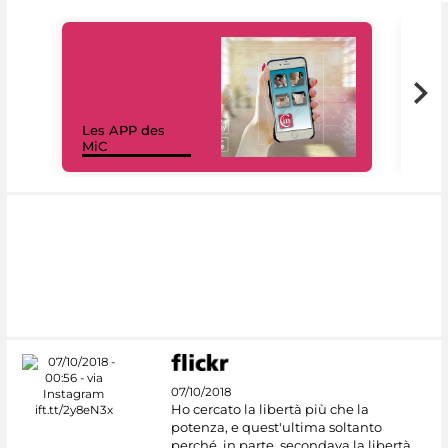
Les APP des
Les
MiC
rés
07/10/2018
Ho cercato la libertà più che la
potenza, e quest'ultima soltanto
perché, in parte, secondava la libertà.