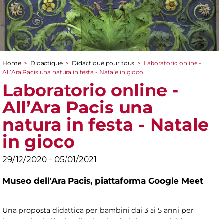
Home
>
Didactique
>
Didactique pour tous
>
Laboratorio online -
You are here
All’Ara Pacis una natura in festa - Natale in gioco
Laboratorio online -
All’Ara Pacis una
natura in festa - Natale
in gioco
29/12/2020 - 05/01/2021
Museo dell'Ara Pacis,
piattaforma Google Meet
Una proposta didattica per bambini dai 3 ai 5 anni per