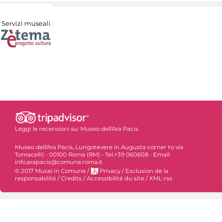
Servizi museali
Leggi le recensioni su:
Museo dell'Ara Pacis
Museo dell'Ara Pacis, Lungotevere in Augusta corner to via
Tomacelli) - 00100 Roma (RM) - Tel.+39 060608 - Email:
info.arapacis@comune.roma.it
© 2017 Musei in Comune
/
Privacy
/
Exclusion de la
responsabilité
/
Credits
/
Accessibilité du site
/
XML-rss