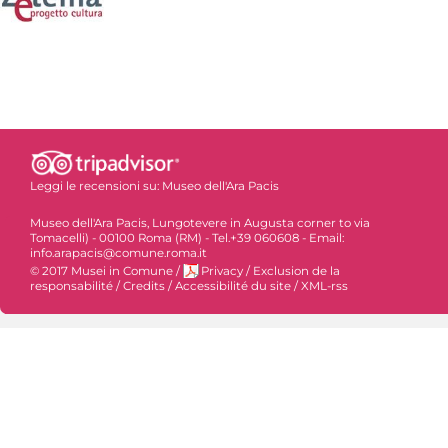
Leggi le recensioni su:
Museo dell'Ara Pacis
Museo dell'Ara Pacis, Lungotevere in Augusta corner to via
Tomacelli) - 00100 Roma (RM) - Tel.+39 060608 - Email:
info.arapacis@comune.roma.it
© 2017 Musei in Comune
/
Privacy
/
Exclusion de la
responsabilité
/
Credits
/
Accessibilité du site
/
XML-rss