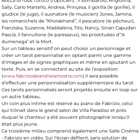
Bocca di rosa, l’ottico (l’opticien) , il bombarolo, Angiolina,
Sally, Carlo Martello, Andrea, Prinçesa, il gorilla (le gorille), il
giudice (le juge), il suonatore (le musicien) Jones, Jamina,
les romanichels de “Khorakhané”, il pescatore (le pêcheur),
Franziska, Suzanne, Maddalena, Tito, Nancy, Sinan Capudan
Pascià, il fannullone (le paresseux), les prostituées d’“A
dumenega” et la Mort.
Sur un tableau sensitif on peut choisir un personnage et
créer un tarot personnalisé en optant parmi une gamme
d’images et de signes graphiques et même en ajoutant un
texte. Puis, en se connectant au site de l’exposition
(
www.fabriziodeandrelamostra.com
) il sera possible
d’effectuer une personnalisation supplémentaire du tarot.
Ces tarots personnalisés seront projetés ensuite en loop sur
un autre tableau.
Un coin plus intime est réservé au piano de Fabrizio, celui
qui trônait dans le grand salon de Villa Paradiso et près
duquel le chanteur a été souvent photographié lorsqu’il
était plus jeune.
Ce troisième milieu comprend également une Salle Cinéma
- Fabrizio en vidéo. Sur l’écran défilent, sans solution de