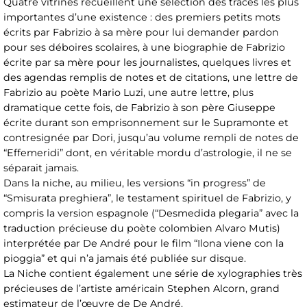
Quatre vitrines recueillent une sélection des traces les plus
importantes d’une existence : des premiers petits mots
écrits par Fabrizio à sa mère pour lui demander pardon
pour ses déboires scolaires, à une biographie de Fabrizio
écrite par sa mère pour les journalistes, quelques livres et
des agendas remplis de notes et de citations, une lettre de
Fabrizio au poète Mario Luzi, une autre lettre, plus
dramatique cette fois, de Fabrizio à son père Giuseppe
écrite durant son emprisonnement sur le Supramonte et
contresignée par Dori, jusqu’au volume rempli de notes de
“Effemeridi” dont, en véritable mordu d’astrologie, il ne se
séparait jamais.
Dans la niche, au milieu, les versions “in progress” de
“Smisurata preghiera”, le testament spirituel de Fabrizio, y
compris la version espagnole (“Desmedida plegaria” avec la
traduction précieuse du poète colombien Alvaro Mutis)
interprétée par De André pour le film “Ilona viene con la
pioggia” et qui n’a jamais été publiée sur disque.
La Niche contient également une série de xylographies très
précieuses de l’artiste américain Stephen Alcorn, grand
estimateur de l’œuvre de De André.