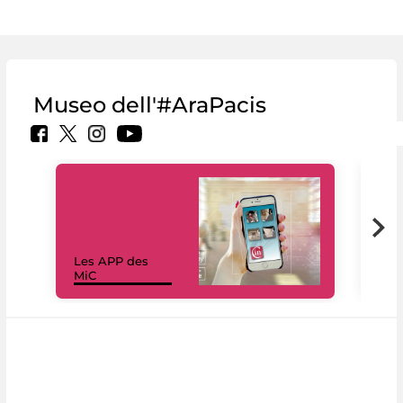
Museo dell'#AraPacis
Les APP des
Les
MiC
rés