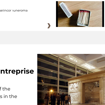
eiincomuneroma
ntreprise
f the
s in the