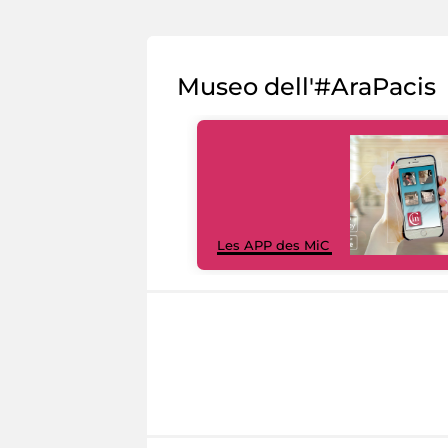
Museo dell'#AraPacis
Les APP des MiC