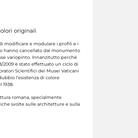
olori originali
i modificare e modulare i profili e i
rzio hanno cancellato dal monumento
fosse variopinto. Innanzitutto perché
8/2009 è stato effettuato un ciclo di
atori Scientifici dei Musei Vaticani
bbio l’esistenza di colore
l 1938.
a pittura romana, specialmente
he svolte sulle architetture e sulla