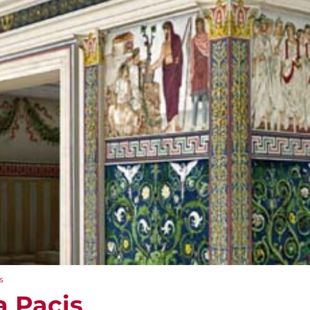
s
ra Pacis