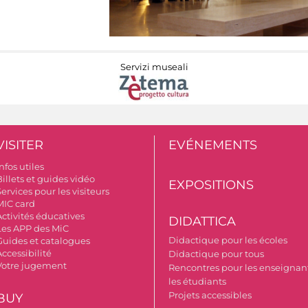
Servizi museali
VISITER
EVÉNEMENTS
nfos utiles
illets et guides vidéo
EXPOSITIONS
ervices pour les visiteurs
MIC card
Activités éducatives
DIDATTICA
Les APP des MiC
Didactique pour les écoles
Guides et catalogues
ccessibilité
Didactique pour tous
Votre jugement
Rencontres pour les enseignant
les étudiants
Projets accessibles
BUY