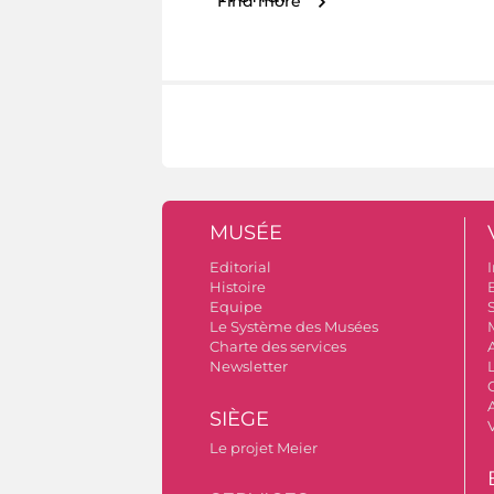
Find more
MUSÉE
Editorial
I
Histoire
B
Equipe
S
Le Système des Musées
Charte des services
Newsletter
A
SIÈGE
Le projet Meier