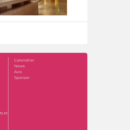
Calendrier
News
Avis
Sponsor
s et