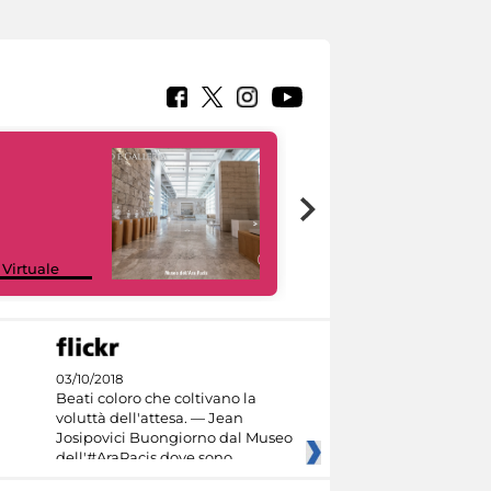
Google Arts &
 Virtuale
Culture
03/10/2018
Beati coloro che coltivano la
voluttà dell'attesa. — Jean
Josipovici Buongiorno dal Museo
dell'#AraPacis dove sono