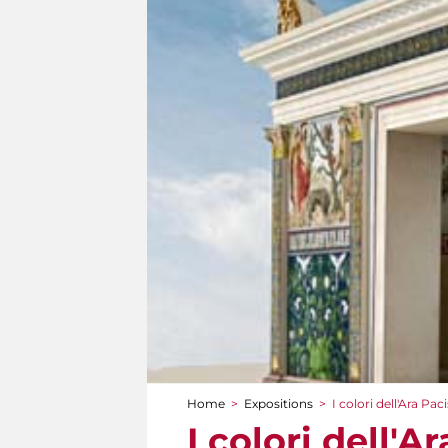
Home
>
Expositions
>
I colori dell'Ara Paci
You are here
I colori dell'A