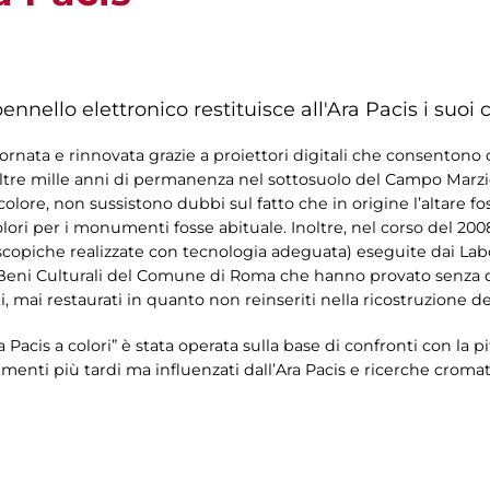
nnello elettronico restituisce all'Ara Pacis i suoi c
ornata e rinnovata grazie a proiettori digitali che consentono d
i oltre mille anni di permanenza nel sottosuolo del Campo Ma
i colore, non sussistono dubbi sul fatto che in origine l’altare 
olori per i monumenti fosse abituale. Inoltre, nel corso del 200
scopiche realizzate con tecnologia adeguata) eseguite dai Labor
Beni Culturali del Comune di Roma che hanno provato senza du
i, mai restaurati in quanto non reinseriti nella ricostruzione de
Ara Pacis a colori” è stata operata sulla base di confronti con l
ti più tardi ma influenzati dall’Ara Pacis e ricerche cromatic