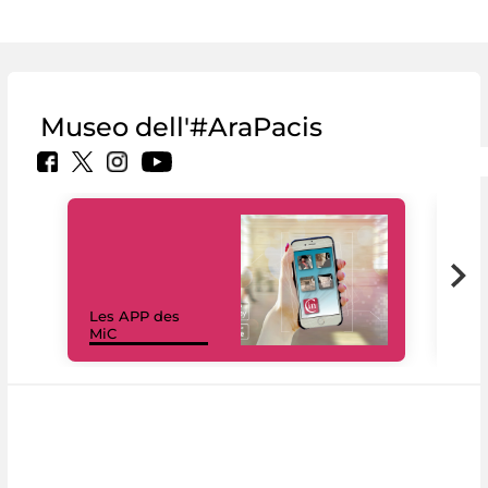
Museo dell'#AraPacis
Les APP des
Les
MiC
rés