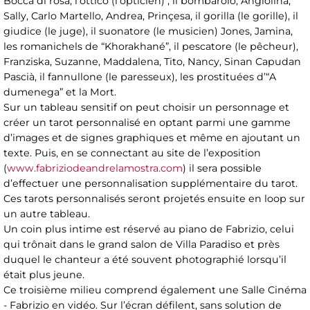
Bocca di rosa, l’ottico (l’opticien) , il bombarolo, Angiolina,
Sally, Carlo Martello, Andrea, Prinçesa, il gorilla (le gorille), il
giudice (le juge), il suonatore (le musicien) Jones, Jamina,
les romanichels de “Khorakhané”, il pescatore (le pêcheur),
Franziska, Suzanne, Maddalena, Tito, Nancy, Sinan Capudan
Pascià, il fannullone (le paresseux), les prostituées d’“A
dumenega” et la Mort.
Sur un tableau sensitif on peut choisir un personnage et
créer un tarot personnalisé en optant parmi une gamme
d’images et de signes graphiques et même en ajoutant un
texte. Puis, en se connectant au site de l’exposition
(
www.fabriziodeandrelamostra.com
) il sera possible
d’effectuer une personnalisation supplémentaire du tarot.
Ces tarots personnalisés seront projetés ensuite en loop sur
un autre tableau.
Un coin plus intime est réservé au piano de Fabrizio, celui
qui trônait dans le grand salon de Villa Paradiso et près
duquel le chanteur a été souvent photographié lorsqu’il
était plus jeune.
Ce troisième milieu comprend également une Salle Cinéma
- Fabrizio en vidéo. Sur l’écran défilent, sans solution de