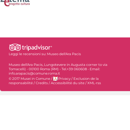
Leggi le recensioni su:
Museo dell'Ara Pacis
Museo dell'Ara Pacis, Lungotevere in Augusta corner to via
Tomacelli) - 00100 Roma (RM) - Tel.+39 060608 - Email:
info.arapacis@comune.roma.it
© 2017 Musei in Comune
/
Privacy
/
Exclusion de la
responsabilité
/
Credits
/
Accessibilité du site
/
XML-rss