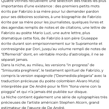
Quatre vitrines recueillent une sélection des traces les plus
importantes d’une existence : des premiers petits mots
écrits par Fabrizio à sa mère pour lui demander pardon
pour ses déboires scolaires, à une biographie de Fabrizio
écrite par sa mère pour les journalistes, quelques livres et
des agendas remplis de notes et de citations, une lettre de
Fabrizio au poète Mario Luzi, une autre lettre, plus
dramatique cette fois, de Fabrizio à son père Giuseppe
écrite durant son emprisonnement sur le Supramonte et
contresignée par Dori, jusqu’au volume rempli de notes de
“Effemeridi” dont, en véritable mordu d’astrologie, il ne se
séparait jamais.
Dans la niche, au milieu, les versions “in progress” de
“Smisurata preghiera”, le testament spirituel de Fabrizio, y
compris la version espagnole (“Desmedida plegaria” avec la
traduction précieuse du poète colombien Alvaro Mutis)
interprétée par De André pour le film “Ilona viene con la
pioggia” et qui n’a jamais été publiée sur disque.
La Niche contient également une série de xylographies très
précieuses de l’artiste américain Stephen Alcorn, grand
estimateur de l’œuvre de De André.