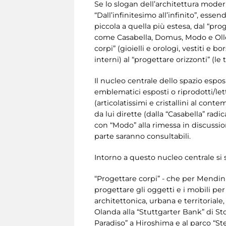
Se lo slogan dell’architettura modern
“Dall’infinitesimo all’infinito”, esse
piccola a quella più estesa, dal “prog
come Casabella, Domus, Modo e Ollo 
corpi” (gioielli e orologi, vestiti e 
interni) al “progettare orizzonti” (le 
Il nucleo centrale dello spazio esposit
emblematici esposti o riprodotti/let
(articolatissimi e cristallini al con
da lui dirette (dalla “Casabella” ra
con “Modo” alla rimessa in discussion
parte saranno consultabili.
Intorno a questo nucleo centrale si 
“Progettare corpi” - che per Mendini 
progettare gli oggetti e i mobili per 
architettonica, urbana e territorial
Olanda alla “Stuttgarter Bank” di St
Paradiso” a Hiroshima e al parco “Ste