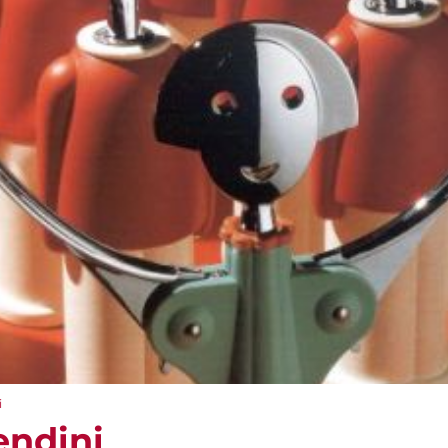
i
endini