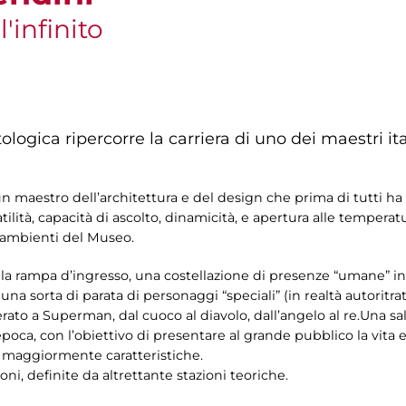
l'infinito
logica ripercorre la carriera di uno dei maestri ital
maestro dell’architettura e del design che prima di tutti ha co
tilità, capacità di ascolto, dinamicità, e apertura alle tempera
li ambienti del Museo.
e la rampa d’ingresso, una costellazione di presenze “umane” i
una sorta di parata di personaggi “speciali” (in realtà autoritra
erato a Superman, dal cuoco al diavolo, dall’angelo al re.Una s
poca, con l’obiettivo di presentare al grande pubblico la vita e
e maggiormente caratteristiche.
oni, definite da altrettante stazioni teoriche.