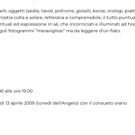
, oggetti (sedie, tavoli, poltrone, gioielli, borse, orologi, piatti
ostra colta e solare, letteraria e comprensibile; il tutto punt
puntuali ed espressione in sé, che incorniciati e illuminati ad h
ngoli fotogrammi “meravigliosi” ma da leggere d’un fiato.
 alle ore 19.00
 13 aprile 2009 (lunedì dell'Angelo) con il consueto orario