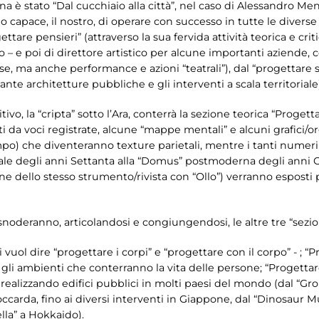
a è stato “Dal cucchiaio alla città”, nel caso di Alessandro Me
ndo capace, il nostro, di operare con successo in tutte le divers
ettare pensieri” (attraverso la sua fervida attività teorica e crit
– e poi di direttore artistico per alcune importanti aziende, 
borse, ma anche performance e azioni “teatrali”), dal “progettare 
tante architetture pubbliche e gli interventi a scala territoriale
ivo, la “cripta” sotto l’Ara, conterrà la sezione teorica “Progetta
ti da voci registrate, alcune “mappe mentali” e alcuni grafici/
tempo) che diventeranno texture parietali, mentre i tanti numeri 
dicale degli anni Settanta alla “Domus” postmoderna degli anni 
e dello stesso strumento/rivista con “Ollo”) verranno esposti p
snoderanno, articolandosi e congiungendosi, le altre tre “sezio
vuol dire “progettare i corpi” e “progettare con il corpo” - ; “
gli ambienti che conterranno la vita delle persone; “Progettare o
e, realizzando edifici pubblici in molti paesi del mondo (dal 
occarda, fino ai diversi interventi in Giappone, dal “Dinosaur M
lla” a Hokkaido).