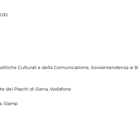
1.00
litiche Culturali e della Comunicazione, Sovraintendenza ai 
e dei Paschi di Siena, Vodafone
ca, Slamp