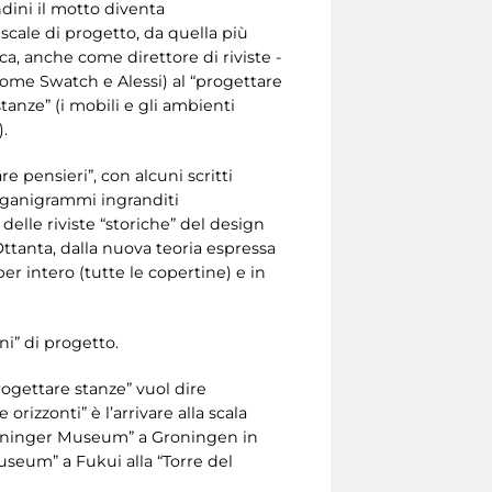
ndini il motto diventa
e scale di progetto, da quella più
ica, anche come direttore di riviste -
come Swatch e Alessi) al “progettare
stanze” (i mobili e gli ambienti
).
re pensieri”, con alcuni scritti
organigrammi ingranditi
delle riviste “storiche” del design
Ottanta, dalla nuova teoria espressa
er intero (tutte le copertine) e in
ni” di progetto.
Progettare stanze” vuol dire
rizzonti” è l’arrivare alla scala
“Groninger Museum” a Groningen in
useum” a Fukui alla “Torre del