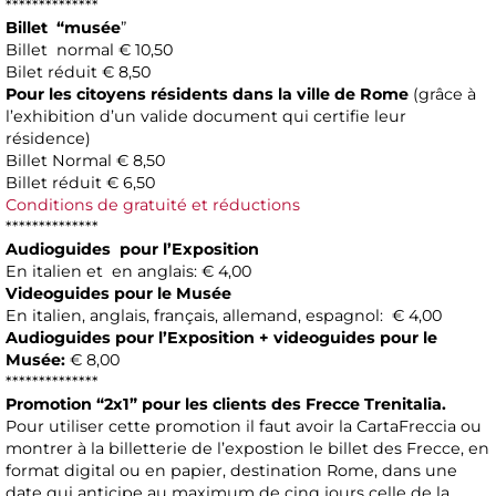
**************
Billet “musée
”
Billet normal € 10,50
Bilet réduit € 8,50
Pour les citoyens résidents dans la ville de Rome
(grâce à
l’exhibition d’un valide document qui certifie leur
résidence)
Billet Normal € 8,50
Billet réduit € 6,50
Conditions de gratuité et réductions
**************
Audioguides pour l’Exposition
En italien et en anglais: € 4,00
Videoguides
pour le Musée
En italien, anglais, français, allemand, espagnol: € 4,00
Audioguides pour l’Exposition +
v
ideoguides
pour le
Musée:
€ 8,00
**************
Promotion “2x1” pour les clients des Frecce Trenitalia.
Pour utiliser cette promotion il faut avoir la CartaFreccia ou
montrer à la billetterie de l’expostion le billet des Frecce, en
format digital ou en papier, destination Rome, dans une
date qui anticipe au maximum de cinq jours celle de la