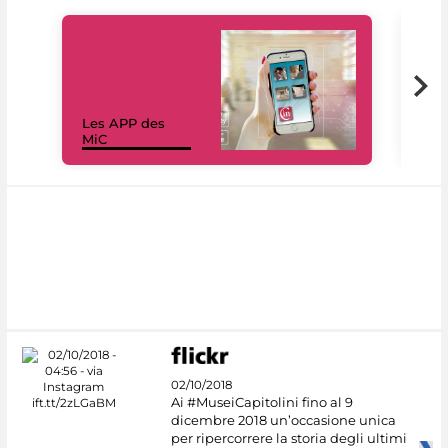
Les APP des
Les
MiC
rés
02/10/2018
Ai #MuseiCapitolini fino al 9
dicembre 2018 un’occasione unica
per ripercorrere la storia degli ultimi