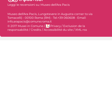
Leggi le recensioni su:
Museo dell'Ara Pacis
Museo dell'Ara Pacis, Lungotevere in Augusta corner to via
Tomacelli) - 00100 Roma (RM) - Tel.+39 060608 - Email:
info.arapacis@comune.roma.it
© 2017 Musei in Comune
/
Privacy
/
Exclusion de la
responsabilité
/
Credits
/
Accessibilité du site
/
XML-rss