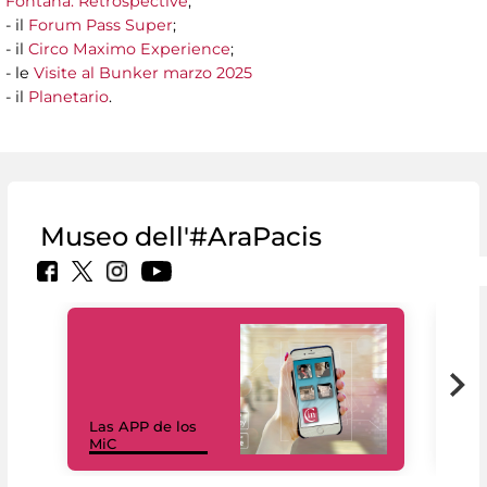
Fontana. Retrospective
;
- il
Forum Pass Super
;
- il
Circo Maximo Experience
;
- le
Visite al Bunker marzo 2025
- il
Planetario
.
Museo dell'#AraPacis
Las APP de los
I Mi
MiC
net