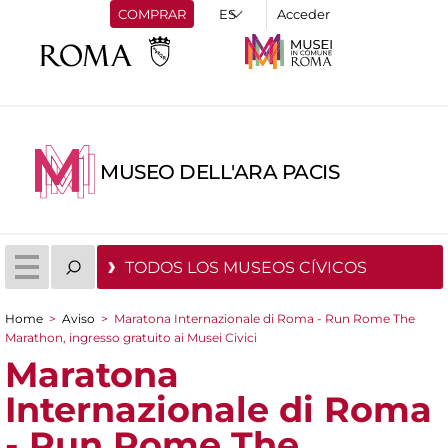
COMPRAR
Acceder
MUSEO DELL'ARA PACIS
TODOS LOS MUSEOS CÍVICOS
Home
>
Aviso
>
Maratona Internazionale di Roma - Run Rome The
You are here
Marathon, ingresso gratuito ai Musei Civici
Maratona
Internazionale di Roma
- Run Rome The