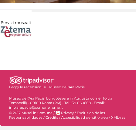
Servizi museali
Leggi le recensioni su:
Museo dell'Ara Pacis
Museo dell'Ara Pacis, Lungotevere in Augusta corner to via
Tomacelli) - 00100 Roma (RM) - Tel.+39 060608 - Email:
info.arapacis@comune.roma.it
© 2017 Musei in Comune
/
Privacy
/
Exclusiòn de las
Responsabilidades
/
Credits
/
Accesibilidad del sitio web
/
XML-rss