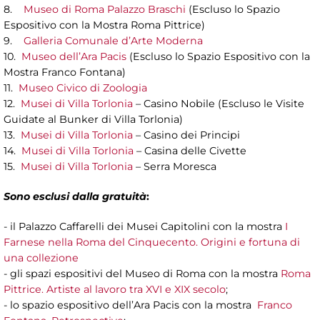
8.
Museo di Roma Palazzo Braschi
(Escluso lo Spazio
Espositivo con la Mostra Roma Pittrice)
9.
Galleria Comunale d’Arte Moderna
10.
Museo dell’Ara Pacis
(Escluso lo Spazio Espositivo con la
Mostra Franco Fontana)
11.
Museo Civico di Zoologia
12.
Musei di Villa Torlonia
– Casino Nobile (Escluso le Visite
Guidate al Bunker di Villa Torlonia)
13.
Musei di Villa Torlonia
– Casino dei Principi
14.
Musei di Villa Torlonia
– Casina delle Civette
15.
Musei di Villa Torlonia
– Serra Moresca
Sono esclusi dalla gratuità
:
- il Palazzo Caffarelli dei Musei Capitolini con la mostra
I
Farnese nella Roma del Cinquecento. Origini e fortuna di
una collezione
- gli spazi espositivi del Museo di Roma con la mostra
Roma
Pittrice. Artiste al lavoro tra XVI e XIX secolo
;
- lo spazio espositivo dell’Ara Pacis con la mostra
Franco