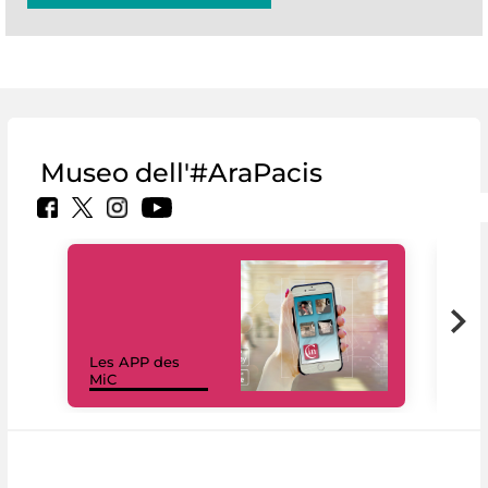
Museo dell'#AraPacis
Les APP des
Les
MiC
rés