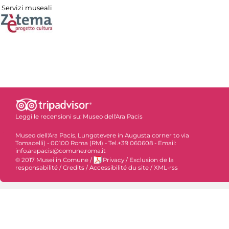
Servizi museali
Leggi le recensioni su:
Museo dell'Ara Pacis
Museo dell'Ara Pacis, Lungotevere in Augusta corner to via
Tomacelli) - 00100 Roma (RM) - Tel.+39 060608 - Email:
info.arapacis@comune.roma.it
© 2017 Musei in Comune
/
Privacy
/
Exclusion de la
responsabilité
/
Credits
/
Accessibilité du site
/
XML-rss