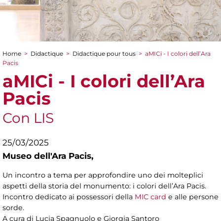
Home
>
Didactique
>
Didactique pour tous
>
aMICi - I colori dell’Ara
You are here
Pacis
aMICi - I colori dell’Ara
Pacis
Con LIS
25/03/2025
Museo dell'Ara Pacis,
Un incontro a tema per approfondire uno dei molteplici
aspetti della storia del monumento: i colori dell’Ara Pacis.
Incontro dedicato ai possessori della
MIC card
e alle persone
sorde.
A cura di Lucia Spagnuolo e Giorgia Santoro