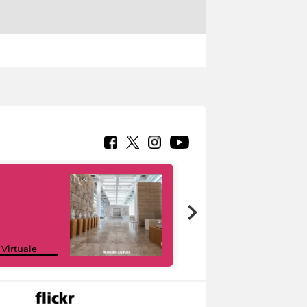
Google Arts &
 Virtuale
Culture