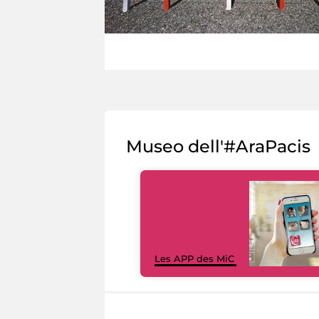
Museo dell'#AraPacis
Les APP des MiC