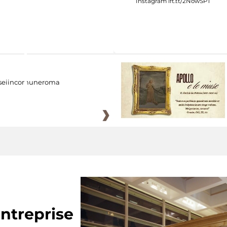
eiincomuneroma
ntreprise