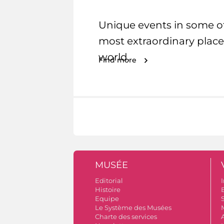
Unique events in some o
most extraordinary place
world.
Find more
MUSÉE
Editorial
I
Histoire
B
Equipe
S
Le Système des Musées
Charte des services