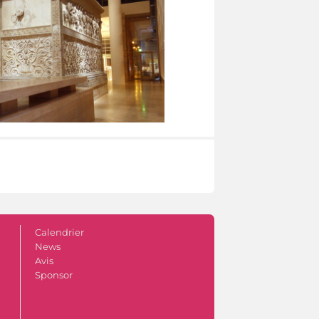
Calendrier
News
Avis
Sponsor