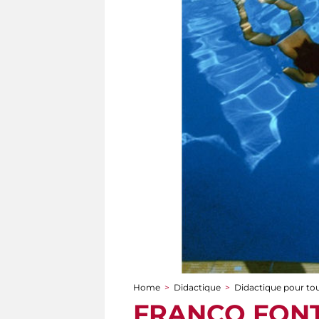
Home
>
Didactique
>
Didactique pour to
You are here
FRANCO FONTAN