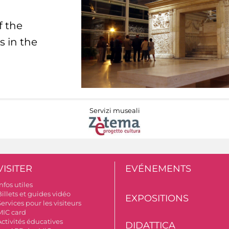
f the
s in the
Servizi museali
VISITER
EVÉNEMENTS
nfos utiles
illets et guides vidéo
EXPOSITIONS
ervices pour les visiteurs
MIC card
Activités éducatives
DIDATTICA