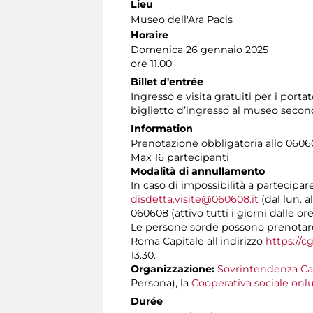
Lieu
Museo dell'Ara Pacis
Horaire
Domenica 26 gennaio 2025
ore 11.00
Billet d'entrée
Ingresso e visita gratuiti per i port
biglietto d’ingresso al museo seco
Information
Prenotazione obbligatoria allo 060608
Max 16 partecipanti
Modalità di annullamento
In caso di impossibilità a partecipar
disdetta.visite@060608.it
(dal lun. a
060608 (attivo tutti i giorni dalle ore
Le persone sorde possono prenotare l
Roma Capitale all’indirizzo
https://c
13.30.
Organizzazione:
Sovrintendenza Ca
Persona), la
Cooperativa sociale onlu
Durée