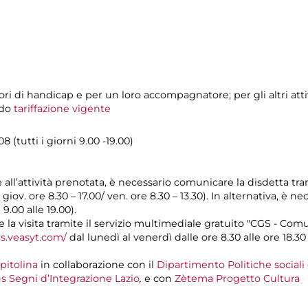
atori di handicap e per un loro accompagnatore; per gli altri a
ndo
tariffazione vigente
 (tutti i giorni 9.00 -19.00)
e all’attività prenotata, è necessario comunicare la disdetta tr
l giov. ore 8.30 – 17.00/ ven. ore 8.30 – 13.30). In alternativa, è
 9.00 alle 19.00).
a visita tramite il servizio multimediale gratuito "CGS - Com
gs.veasyt.com/
dal lunedì al venerdì dalle ore 8.30 alle ore 18.30 
pitolina
in collaborazione con il
Dipartimento Politiche sociali
s Segni d’Integrazione Lazio
,
e con
Zètema Progetto Cultura