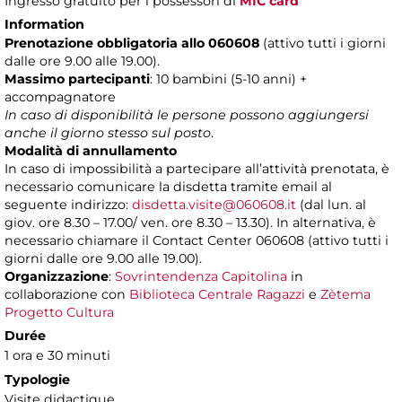
Ingresso gratuito per i possessori di
MIC card
Information
Prenotazione obbligatoria allo 060608
(attivo tutti i giorni
dalle ore 9.00 alle 19.00).
Massimo partecipanti
: 10 bambini (5-10 anni) +
accompagnatore
In caso di disponibilità le persone possono aggiungersi
anche il giorno stesso sul posto
.
Modalità di annullamento
In caso di impossibilità a partecipare all’attività prenotata, è
necessario comunicare la disdetta tramite email al
seguente indirizzo:
disdetta.visite@060608.it
(dal lun. al
giov. ore 8.30 – 17.00/ ven. ore 8.30 – 13.30). In alternativa, è
necessario chiamare il Contact Center 060608 (attivo tutti i
giorni dalle ore 9.00 alle 19.00).
Organizzazione
:
Sovrintendenza Capitolina
in
collaborazione con
Biblioteca Centrale Ragazzi
e
Zètema
Progetto Cultura
Durée
1 ora e 30 minuti
Typologie
Visite didactique