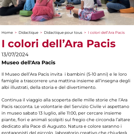
Home
>
Didactique
>
Didactique pour tous
>
I colori dell’Ara Pacis
You are here
I colori dell’Ara Pacis
13/07/2024
Museo dell'Ara Pacis
Il Museo dell’Ara Pacis invita i bambini (5-10 anni) e le loro
famiglie a trascorrere una mattina insieme all’insegna degli
albi illustrati, della storia e del divertimento.
Continua il viaggio alla scoperta delle mille storie che l’Ara
Pacis racconta. Le volontarie del Servizio Civile vi aspettano
in museo sabato 13 luglio, alle 11:00, per cercare insieme
piante, fiori e animali scolpiti sul fregio che circonda l’altare
dedicato alla Pace di Augusto. Natura e colore saranno i
protagonisti del piccolo laboratorio creativo che chiuderà