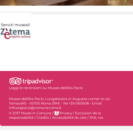
Servizi museali
Leggi le recensioni su:
Museo dell'Ara Pacis
Museo dell'Ara Pacis, Lungotevere in Augusta corner to via
Tomacelli) - 00100 Roma (RM) - Tel.+39 060608 - Email:
info.arapacis@comune.roma.it
© 2017 Musei in Comune
/
Privacy
/
Exclusion de la
responsabilité
/
Credits
/
Accessibilité du site
/
XML-rss