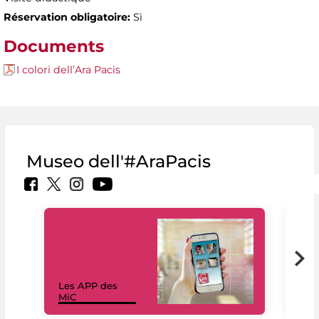
Réservation obligatoire:
Sì
Documents
I colori dell’Ara Pacis
Museo dell'#AraPacis
Les APP des
Les
MiC
rés