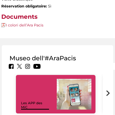
Réservation obligatoire:
Sì
Documents
I colori dell’Ara Pacis
Museo dell'#AraPacis
Les APP des
Les
MiC
rés