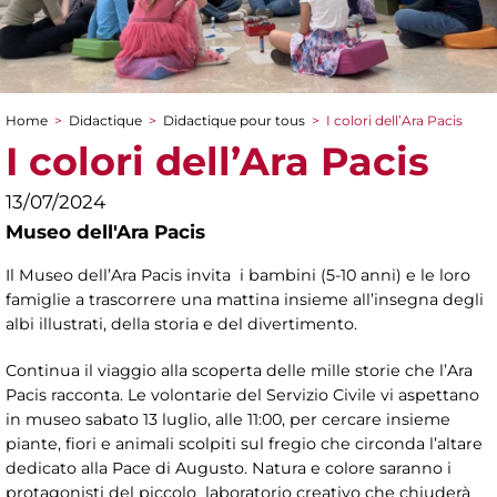
Home
>
Didactique
>
Didactique pour tous
>
I colori dell’Ara Pacis
You are here
I colori dell’Ara Pacis
13/07/2024
Museo dell'Ara Pacis
Il Museo dell’Ara Pacis invita i bambini (5-10 anni) e le loro
famiglie a trascorrere una mattina insieme all’insegna degli
albi illustrati, della storia e del divertimento.
Continua il viaggio alla scoperta delle mille storie che l’Ara
Pacis racconta. Le volontarie del Servizio Civile vi aspettano
in museo sabato 13 luglio, alle 11:00, per cercare insieme
piante, fiori e animali scolpiti sul fregio che circonda l’altare
dedicato alla Pace di Augusto. Natura e colore saranno i
protagonisti del piccolo laboratorio creativo che chiuderà