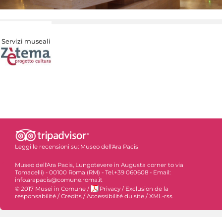
Servizi museali
Leggi le recensioni su:
Museo dell'Ara Pacis
Museo dell'Ara Pacis, Lungotevere in Augusta corner to via
Tomacelli) - 00100 Roma (RM) - Tel.+39 060608 - Email:
info.arapacis@comune.roma.it
© 2017 Musei in Comune
/
Privacy
/
Exclusion de la
responsabilité
/
Credits
/
Accessibilité du site
/
XML-rss