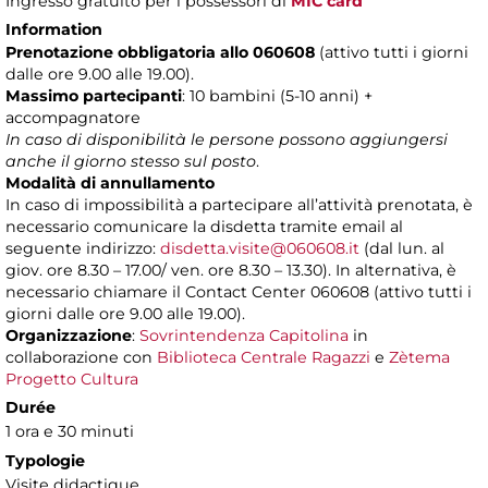
Ingresso gratuito per i possessori di
MIC card
Information
Prenotazione obbligatoria allo 060608
(attivo tutti i giorni
dalle ore 9.00 alle 19.00).
Massimo partecipanti
: 10 bambini (5-10 anni) +
accompagnatore
In caso di disponibilità le persone possono aggiungersi
anche il giorno stesso sul posto
.
Modalità di annullamento
In caso di impossibilità a partecipare all’attività prenotata, è
necessario comunicare la disdetta tramite email al
seguente indirizzo:
disdetta.visite@060608.it
(dal lun. al
giov. ore 8.30 – 17.00/ ven. ore 8.30 – 13.30). In alternativa, è
necessario chiamare il Contact Center 060608 (attivo tutti i
giorni dalle ore 9.00 alle 19.00).
Organizzazione
:
Sovrintendenza Capitolina
in
collaborazione con
Biblioteca Centrale Ragazzi
e
Zètema
Progetto Cultura
Durée
1 ora e 30 minuti
Typologie
Visite didactique