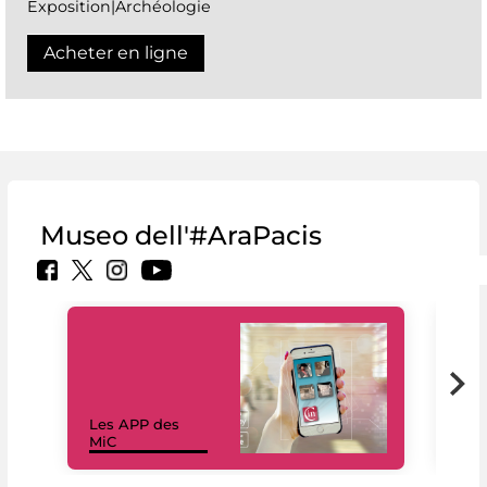
Exposition|Archéologie
Acheter en ligne
Museo dell'#AraPacis
Les APP des
Les
MiC
rés