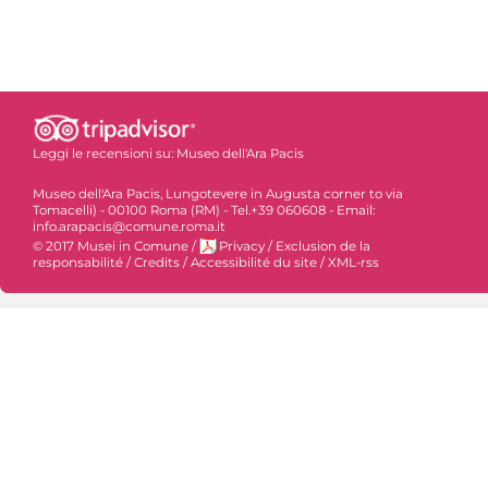
Leggi le recensioni su:
Museo dell'Ara Pacis
Museo dell'Ara Pacis, Lungotevere in Augusta corner to via
Tomacelli) - 00100 Roma (RM) - Tel.+39 060608 - Email:
info.arapacis@comune.roma.it
© 2017 Musei in Comune
/
Privacy
/
Exclusion de la
responsabilité
/
Credits
/
Accessibilité du site
/
XML-rss