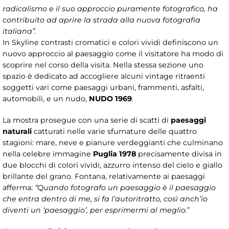
radicalismo e il suo approccio puramente fotografico, ha
contribuito ad aprire la strada alla nuova fotografia
italiana”.
In Skyline contrasti cromatici e colori vividi definiscono un
nuovo approccio al paesaggio come il visitatore ha modo di
scoprire nel corso della visita. Nella stessa sezione uno
spazio è dedicato ad accogliere alcuni vintage ritraenti
soggetti vari come paesaggi urbani, frammenti, asfalti,
automobili, e un nudo,
NUDO 1969
.
La mostra prosegue con una serie di scatti di
paesaggi
naturali
catturati nelle varie sfumature delle quattro
stagioni: mare, neve e pianure verdeggianti che culminano
nella celebre immagine
Puglia 1978
precisamente divisa in
due blocchi di colori vividi, azzurro intenso del cielo e giallo
brillante del grano. Fontana, relativamente ai paesaggi
afferma:
“Quando fotografo un paesaggio è il paesaggio
che entra dentro di me, si fa l’autoritratto, così anch’io
diventi un ‘paesaggio’, per esprimermi al meglio.
”