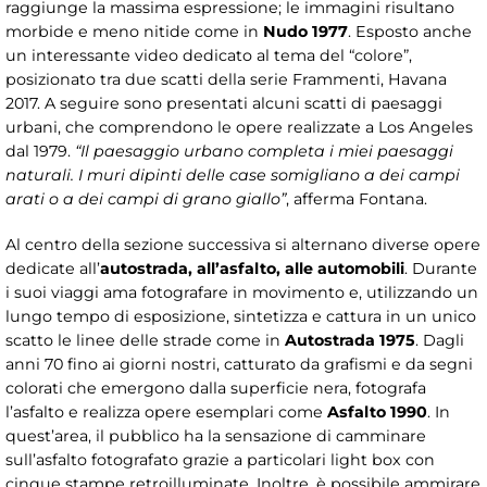
raggiunge la massima espressione; le immagini risultano
morbide e meno nitide come in
Nudo 1977
. Esposto anche
un interessante video dedicato al tema del “colore”,
posizionato tra due scatti della serie Frammenti, Havana
2017. A seguire sono presentati alcuni scatti di paesaggi
urbani, che comprendono le opere realizzate a Los Angeles
dal 1979.
“Il paesaggio urbano completa i miei paesaggi
naturali. I muri dipinti delle case somigliano a dei campi
arati o a dei campi di grano giallo”
, afferma Fontana.
Al centro della sezione successiva si alternano diverse opere
dedicate all’
autostrada, all’asfalto, alle automobili
. Durante
i suoi viaggi ama fotografare in movimento e, utilizzando un
lungo tempo di esposizione, sintetizza e cattura in un unico
scatto le linee delle strade come in
Autostrada 1975
. Dagli
anni 70 fino ai giorni nostri, catturato da grafismi e da segni
colorati che emergono dalla superficie nera, fotografa
l’asfalto e realizza opere esemplari come
Asfalto 1990
. In
quest’area, il pubblico ha la sensazione di camminare
sull’asfalto fotografato grazie a particolari light box con
cinque stampe retroilluminate. Inoltre, è possibile ammirare