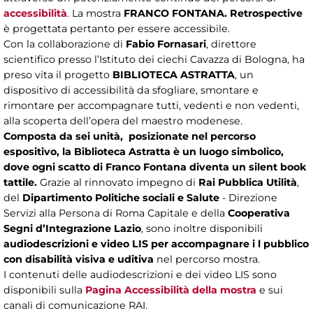
accessibilità
. La mostra
FRANCO FONTANA. Retrospective
è progettata pertanto per essere accessibile.
Con la collaborazione di
Fabio Fornasari
, direttore
scientifico presso l’Istituto dei ciechi Cavazza di Bologna, ha
preso vita il progetto
BIBLIOTECA ASTRATTA
, un
dispositivo di accessibilità da sfogliare, smontare e
rimontare per accompagnare tutti, vedenti e non vedenti,
alla scoperta dell’opera del maestro modenese.
Composta da sei unità, posizionate nel percorso
espositivo, la Biblioteca Astratta è un luogo simbolico,
dove ogni scatto di Franco Fontana diventa un silent book
tattile.
Grazie al rinnovato impegno di
Rai Pubblica Utilità
,
del
Dipartimento Politiche sociali e Salute
- Direzione
Servizi alla Persona di Roma Capitale e della
Cooperativa
Segni d’Integrazione Lazio
, sono inoltre disponibili
audiodescrizioni e video LIS per accompagnare i l pubblico
con disabilità visiva e uditiva
nel percorso mostra.
I contenuti delle audiodescrizioni e dei video LIS sono
disponibili sulla
Pagina Accessibilità della mostra
e sui
canali di comunicazione RAI.