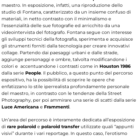
maestro. In esposizione, infatti, una riproduzione dello
studio di Fontana, caratterizzato da un insieme confuso di
materiali, in netto contrasto con il minimalismo e
l’essenzialità delle sue fotografie ed arricchito da una
videointervista del fotografo. Fontana segue con interesse
gli sviluppi tecnici della fotografia, sperimenta e acquisisce
gli strumenti forniti dalla tecnologia per creare innovativi
collage. Partendo dai paesaggi urbani e dalle strade,
aggiunge personaggi e ombre, talvolta modificandone i
colori e accentuandone i contrasti come in
Houston 1986
dalla serie
People
. Il pubblico, a questo punto del percorso
espositivo, ha la possibilità di scoprire le opere che
enfatizzano lo stile iperrealista profondamente personale
del maestro, in contrasto con le tendenze della Street
Photography, per poi ammirare una serie di scatti dalla serie
Luce Americana
e
Frammenti
.
Un’area del percorso è interamente dedicata all’esposizione
di
rare polaroid
e
polaroid transfer
utilizzate quali “appunti
visivi” durante i vari reportage. In questo caso, l’erotismo