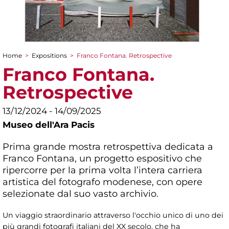
Home
>
Expositions
>
Franco Fontana. Retrospective
You are here
Franco Fontana.
Retrospective
13/12/2024 - 14/09/2025
Museo dell'Ara Pacis
Prima grande mostra retrospettiva dedicata a
Franco Fontana, un progetto espositivo che
ripercorre per la prima volta l’intera carriera
artistica del fotografo modenese, con opere
selezionate dal suo vasto archivio.
Un viaggio straordinario attraverso l'occhio unico di uno dei
più grandi fotografi italiani del XX secolo, che ha