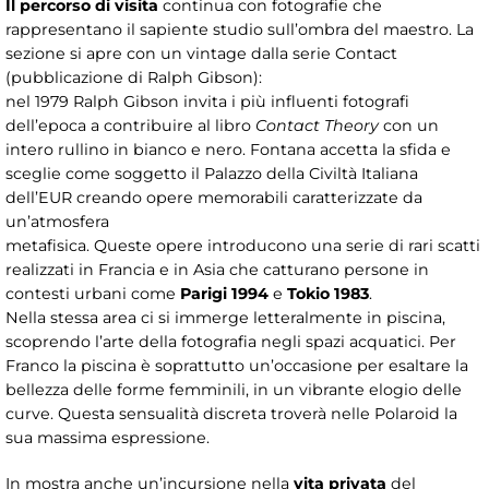
Il percorso di visita
continua con fotografie che
rappresentano il sapiente studio sull’ombra del maestro. La
sezione si apre con un vintage dalla serie Contact
(pubblicazione di Ralph Gibson):
nel 1979 Ralph Gibson invita i più influenti fotografi
dell’epoca a contribuire al libro
Contact Theory
con un
intero rullino in bianco e nero. Fontana accetta la sfida e
sceglie come soggetto il Palazzo della Civiltà Italiana
dell’EUR creando opere memorabili caratterizzate da
un’atmosfera
metafisica. Queste opere introducono una serie di rari scatti
realizzati in Francia e in Asia che catturano persone in
contesti urbani come
Parigi 1994
e
Tokio 1983
.
Nella stessa area ci si immerge letteralmente in piscina,
scoprendo l’arte della fotografia negli spazi acquatici. Per
Franco la piscina è soprattutto un’occasione per esaltare la
bellezza delle forme femminili, in un vibrante elogio delle
curve. Questa sensualità discreta troverà nelle Polaroid la
sua massima espressione.
In mostra anche un’incursione nella
vita privata
del