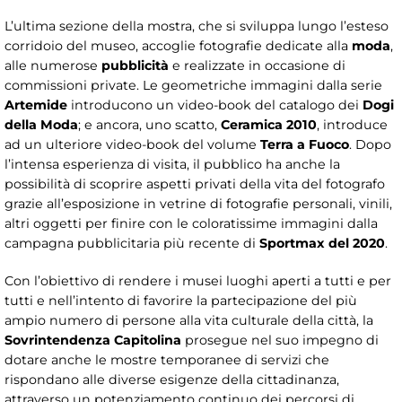
L’ultima sezione della mostra, che si sviluppa lungo l’esteso
corridoio del museo, accoglie fotografie dedicate alla
moda
,
alle numerose
pubblicità
e realizzate in occasione di
commissioni private. Le geometriche immagini dalla serie
Artemide
introducono un video-book del catalogo dei
Dogi
della Moda
; e ancora, uno scatto,
Ceramica 2010
, introduce
ad un ulteriore video-book del volume
Terra a Fuoco
. Dopo
l’intensa esperienza di visita, il pubblico ha anche la
possibilità di scoprire aspetti privati della vita del fotografo
grazie all’esposizione in vetrine di fotografie personali, vinili,
altri oggetti per finire con le coloratissime immagini dalla
campagna pubblicitaria più recente di
Sportmax del 2020
.
Con l’obiettivo di rendere i musei luoghi aperti a tutti e per
tutti e nell’intento di favorire la partecipazione del più
ampio numero di persone alla vita culturale della città, la
Sovrintendenza Capitolina
prosegue nel suo impegno di
dotare anche le mostre temporanee di servizi che
rispondano alle diverse esigenze della cittadinanza,
attraverso un potenziamento continuo dei percorsi di