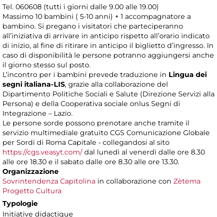
Tel. 060608 (tutti i giorni dalle 9.00 alle 19.00)
Massimo 10 bambini ( 5-10 anni) + 1 accompagnatore a
bambino. Si pregano i visitatori che parteciperanno
all’iniziativa di arrivare in anticipo rispetto all’orario indicato
di inizio, al fine di ritirare in anticipo il biglietto d’ingresso. In
caso di disponibilità le persone potranno aggiungersi anche
il giorno stesso sul posto.
L’incontro per i bambini prevede traduzione in
Lingua dei
segni italiana-LIS
, grazie alla collaborazione del
Dipartimento Politiche Sociali e Salute (Direzione Servizi alla
Persona) e della Cooperativa sociale onlus Segni di
Integrazione – Lazio.
Le persone sorde possono prenotare anche tramite il
servizio multimediale gratuito CGS Comunicazione Globale
per Sordi di Roma Capitale - collegandosi al sito
https://cgs.veasyt.com/
dal lunedì al venerdì dalle ore 8.30
alle ore 18.30 e il sabato dalle ore 8.30 alle ore 13.30.
Organizzazione
Sovrintendenza Capitolina
in collaborazione con
Zètema
Progetto Cultura
Typologie
Initiative didactique