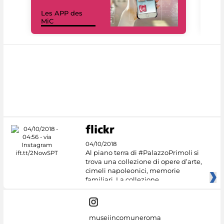
Les APP des
Les
MiC
rés
04/10/2018
Al piano terra di #PalazzoPrimoli si
trova una collezione di opere d’arte,
cimeli napoleonici, memorie
familiari. La collezione
museiincomuneroma