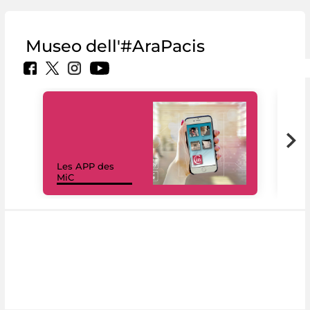
Museo dell'#AraPacis
Les APP des
Les
MiC
rés