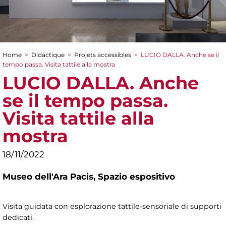
Home
>
Didactique
>
Projets accessibles
>
LUCIO DALLA. Anche se il
You are here
tempo passa. Visita tattile alla mostra
LUCIO DALLA. Anche
se il tempo passa.
Visita tattile alla
mostra
18/11/2022
Museo dell'Ara Pacis,
Spazio espositivo
Visita guidata con esplorazione tattile-sensoriale di supporti
dedicati.