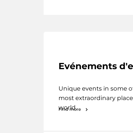
Evénements d'e
Unique events in some o
most extraordinary place
world.
Find more