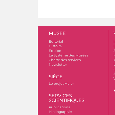
MUSÉE
Editorial
I
Histoire
B
Equipe
S
Le Système des Musées
Charte des services
Newsletter
A
SIÈGE
Le projet Meier
SERVICES
SCIENTIFIQUES
Publications
Bibliographie