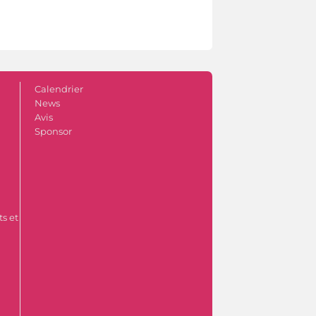
Calendrier
News
Avis
Sponsor
s et