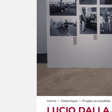
Home
>
Didactique
>
Projets accessibles
You are here
LUCIO DALLA. A