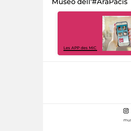
Museo dell'#AraPacis
Les APP des MiC
mus