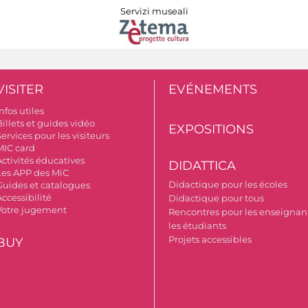
Servizi museali
VISITER
EVÉNEMENTS
nfos utiles
illets et guides vidéo
EXPOSITIONS
ervices pour les visiteurs
MIC card
Activités éducatives
DIDATTICA
Les APP des MiC
Didactique pour les écoles
Guides et catalogues
ccessibilité
Didactique pour tous
Votre jugement
Rencontres pour les enseignant
les étudiants
Projets accessibles
BUY