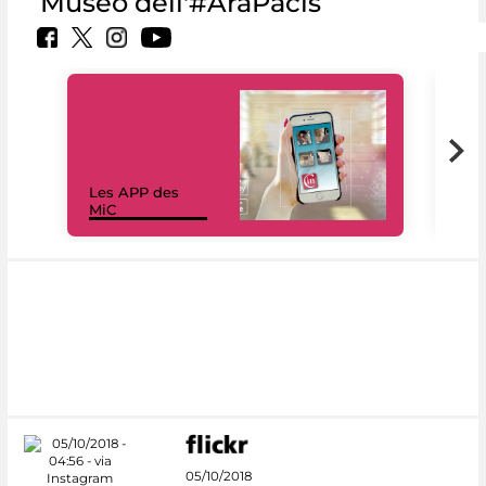
Museo dell'#AraPacis
Les APP des
Les
MiC
rés
05/10/2018