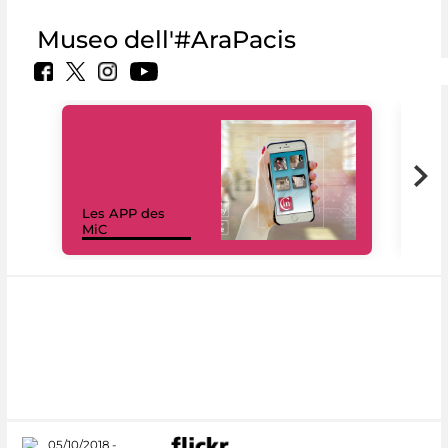
Museo dell'#AraPacis
Les APP des
Les
MiC
rés