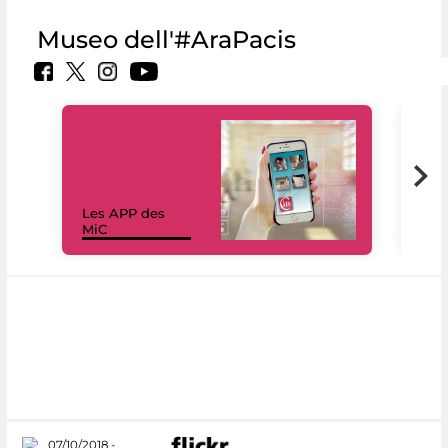
Museo dell'#AraPacis
Les APP des
Les
MiC
rés