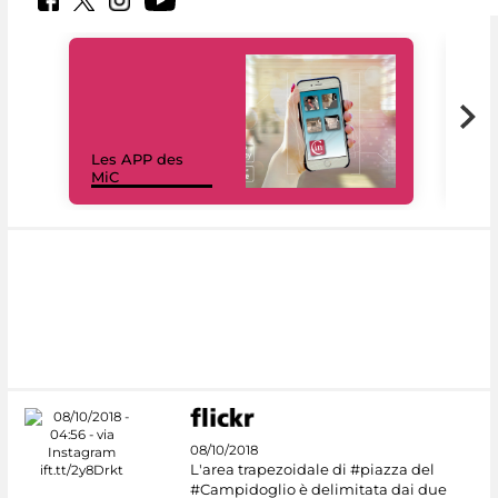
Les APP des
Les
MiC
rés
08/10/2018
L'area trapezoidale di #piazza del
#Campidoglio è delimitata dai due