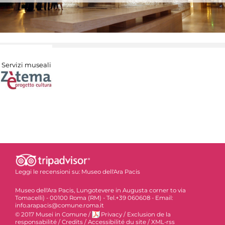
Servizi museali
Leggi le recensioni su:
Museo dell'Ara Pacis
Museo dell'Ara Pacis, Lungotevere in Augusta corner to via
Tomacelli) - 00100 Roma (RM) - Tel.+39 060608 - Email:
info.arapacis@comune.roma.it
© 2017 Musei in Comune
/
Privacy
/
Exclusion de la
responsabilité
/
Credits
/
Accessibilité du site
/
XML-rss