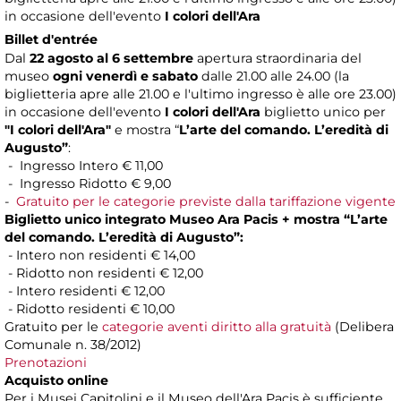
in occasione dell'evento
I colori dell'Ara
Billet d'entrée
Dal
22 agosto al 6 settembre
apertura straordinaria del
museo
ogni venerdì e sabato
dalle 21.00 alle 24.00 (la
biglietteria apre alle 21.00 e l'ultimo ingresso è alle ore 23.00)
in occasione dell'evento
I colori dell'Ara
biglietto unico per
"I colori dell'Ara"
e mostra “
L’arte del comando. L’eredità di
Augusto”
:
- Ingresso Intero € 11,00
- Ingresso Ridotto € 9,00
-
Gratuito per le categorie previste dalla tariffazione vigente
Biglietto unico integrato Museo Ara Pacis + mostra “L’arte
del comando. L’eredità di Augusto”:
- Intero non residenti € 14,00
- Ridotto non residenti € 12,00
- Intero residenti € 12,00
- Ridotto residenti € 10,00
Gratuito per le
categorie aventi diritto alla gratuità
(Delibera
Comunale n. 38/2012)
Prenotazioni
Acquisto online
Per i Musei Capitolini e il Museo dell'Ara Pacis è sufficiente