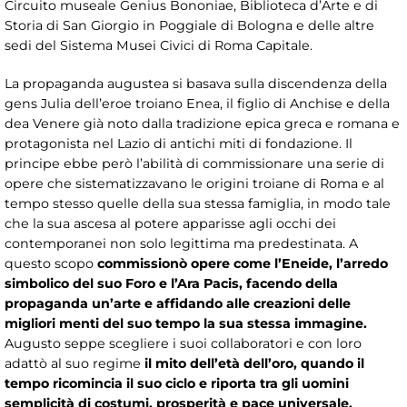
Circuito museale Genius Bononiae, Biblioteca d’Arte e di
Storia di San Giorgio in Poggiale di Bologna e delle altre
sedi del Sistema Musei Civici di Roma Capitale.
La propaganda augustea si basava sulla discendenza della
gens Julia dell’eroe troiano Enea, il figlio di Anchise e della
dea Venere già noto dalla tradizione epica greca e romana e
protagonista nel Lazio di antichi miti di fondazione. Il
principe ebbe però l’abilità di commissionare una serie di
opere che sistematizzavano le origini troiane di Roma e al
tempo stesso quelle della sua stessa famiglia, in modo tale
che la sua ascesa al potere apparisse agli occhi dei
contemporanei non solo legittima ma predestinata. A
questo scopo
commissionò opere come l’Eneide, l’arredo
simbolico del suo Foro e l’Ara Pacis, facendo della
propaganda un’arte e affidando alle creazioni delle
migliori menti del suo tempo la sua stessa immagine.
Augusto seppe scegliere i suoi collaboratori
e con loro
adattò al suo regime
il mito dell’età dell’oro, quando il
tempo ricomincia il suo ciclo e riporta tra gli uomini
semplicità di costumi, prosperità e pace universale.