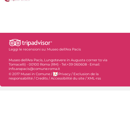
Leggi le recensioni su:
Museo dell'Ara Pacis
Museo dell'Ara Pacis, Lungotevere in Augusta corner to via
Tomacelli) - 00100 Roma (RM) - Tel.+39 060608 - Email:
info.arapacis@comune.roma.it
© 2017 Musei in Comune
/
Privacy
/
Exclusion de la
responsabilité
/
Credits
/
Accessibilité du site
/
XML-rss