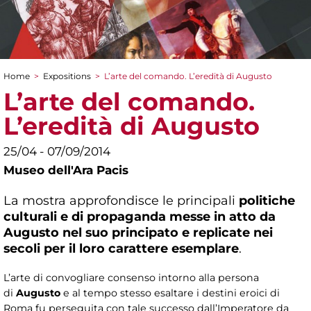
Home
>
Expositions
>
L’arte del comando. L’eredità di Augusto
You are here
L’arte del comando.
L’eredità di Augusto
25/04 - 07/09/2014
Museo dell'Ara Pacis
La mostra approfondisce le principali
politiche
culturali e di propaganda messe in atto da
Augusto nel suo principato e replicate nei
secoli per il loro carattere esemplare
.
L’arte di convogliare consenso intorno alla persona
di
Augusto
e al tempo stesso esaltare i destini eroici di
Roma fu perseguita con tale successo dall’Imperatore da