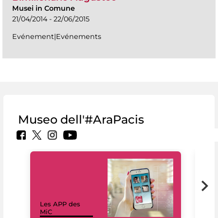
Musei in Comune
21/04/2014 - 22/06/2015
Evénement|Evénements
Museo dell'#AraPacis
Les APP des
Les
MiC
rés