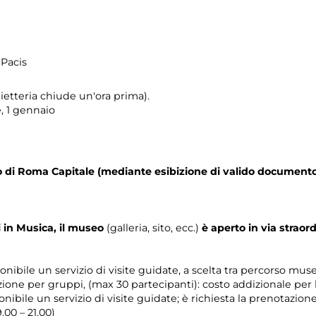
 Pacis
ietteria chiude un'ora prima).
e, 1 gennaio
orio di Roma Capitale (mediante esibizione di valido documento
in Musica, il museo
(galleria, sito, ecc.)
è aperto in via straor
onibile un servizio di visite guidate, a scelta tra percorso mu
zione per gruppi, (max 30 partecipanti): costo addizionale per
nibile un servizio di visite guidate; è richiesta la prenotazion
.00 – 21.00)