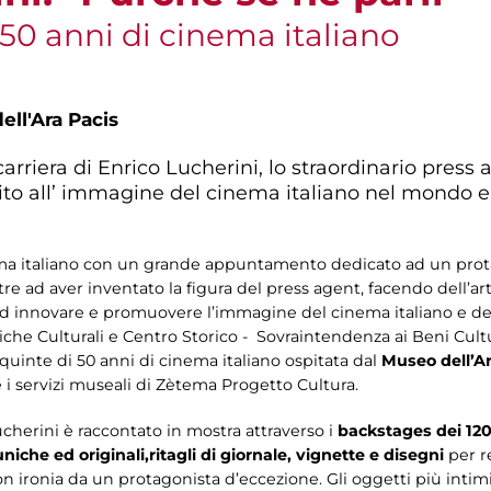
 50 anni di cinema italiano
ll'Ara Pacis
arriera di Enrico Lucherini, lo straordinario pres
to all’ immagine del cinema italiano nel mondo e al
a italiano con un grande appuntamento dedicato ad un prota
re ad aver inventato la figura del press agent, facendo dell’arte
ad innovare e promuovere l’immagine del cinema italiano e dei
olitiche Culturali e Centro Storico - Sovraintendenza ai Beni Cu
 quinte di 50 anni di cinema italiano ospitata dal
Museo dell’Ar
e i servizi museali di Zètema Progetto Cultura.
ucherini è raccontato in mostra attraverso i
backstages dei 120
niche ed originali,
ritagli di giornale, vignette e disegni
per r
on ironia da un protagonista d’eccezione. Gli oggetti più intimi