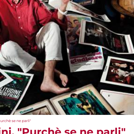
urchè se ne parli"
ni. "Purchè se ne parli"