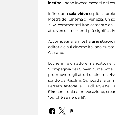
inedite
– sono invece raccolti nel ce
Infine, una
sala video
ospita la proi
Mostra del Cinema di Venezia; Un sorr
1962, commentati ironicamente da Ore
attraverso i momenti più significativ
Accompagna la mostra
uno straordi
editoriale sul cinema italiano curat
Cassano.
Lucherini è un attore mancato: nei 
“Compagnia dei Giovani” , ma Sofia 
promuovere gli attori di cinema.
Ne
scritto da Pasolini. Qui scatta la pri
Ferrero, Antonella Lualdi, Mylène De
film
con ironia e provocazione, creand
“purché se ne parli!”.