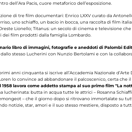
ntro dell’Ara Pacis, cuore metaforico dell’esposizione.
ezione di tre film documentari: Enrico LXXV curato da Antonell
iso, uno schiaffo, un bacio in bocca, una raccolta di film italia
ste Lionello; Titanus: un secolo di cinema e televisione che r
i dei film prodotti dalla famiglia Lombardo.
nario libro di immagini, fotografie e aneddoti di Palombi Edi
o dallo stesso Lucherini con Nunzio Bertolami e con la collabor
primi anni cinquanta si iscrive all’Accademia Nazionale d’Arte
Loren lo convince ad abbandonare il palcoscenico, certa che il
l 1958 lavora come addetto stampa al suo primo film "La not
ma lucherinata: butta in acqua tutte le attrici – Rosanna Schiaff
mongeot – che il giorno dopo si ritrovano immortalate su tutti
o notizie, star, amori e il suo stesso mestiere, disposto a tutt