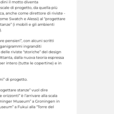
ndini il motto diventa
e scale di progetto, da quella più
ica, anche come direttore di riviste -
come Swatch e Alessi) al “progettare
stanze” (i mobili e gli ambienti
).
re pensieri”, con alcuni scritti
organigrammi ingranditi
delle riviste “storiche” del design
Ottanta, dalla nuova teoria espressa
er intero (tutte le copertine) e in
ni” di progetto.
Progettare stanze” vuol dire
rizzonti” è l’arrivare alla scala
“Groninger Museum” a Groningen in
useum” a Fukui alla “Torre del