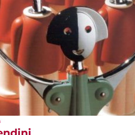
i
endini