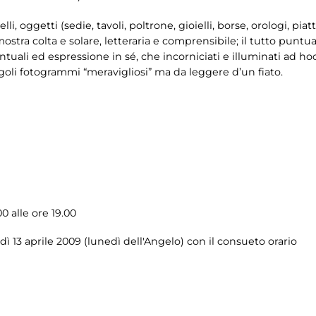
, oggetti (sedie, tavoli, poltrone, gioielli, borse, orologi, piatti
ostra colta e solare, letteraria e comprensibile; il tutto punt
puntuali ed espressione in sé, che incorniciati e illuminati ad h
ngoli fotogrammi “meravigliosi” ma da leggere d’un fiato.
 alle ore 19.00
 13 aprile 2009 (lunedì dell'Angelo) con il consueto orario