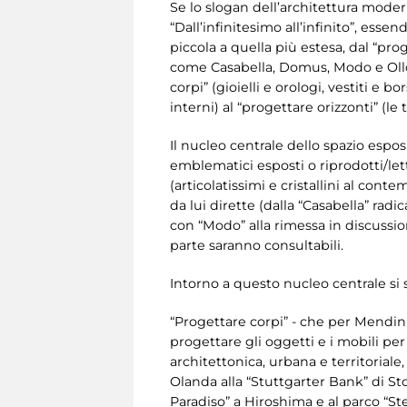
Se lo slogan dell’architettura modern
“Dall’infinitesimo all’infinito”, esse
piccola a quella più estesa, dal “prog
come Casabella, Domus, Modo e Ollo 
corpi” (gioielli e orologi, vestiti e 
interni) al “progettare orizzonti” (le 
Il nucleo centrale dello spazio esposit
emblematici esposti o riprodotti/let
(articolatissimi e cristallini al con
da lui dirette (dalla “Casabella” ra
con “Modo” alla rimessa in discussion
parte saranno consultabili.
Intorno a questo nucleo centrale si 
“Progettare corpi” - che per Mendini 
progettare gli oggetti e i mobili per 
architettonica, urbana e territorial
Olanda alla “Stuttgarter Bank” di St
Paradiso” a Hiroshima e al parco “Ste