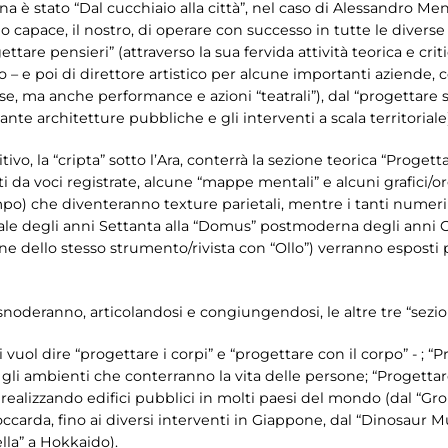
a è stato “Dal cucchiaio alla città”, nel caso di Alessandro Me
ndo capace, il nostro, di operare con successo in tutte le divers
ettare pensieri” (attraverso la sua fervida attività teorica e crit
– e poi di direttore artistico per alcune importanti aziende, 
borse, ma anche performance e azioni “teatrali”), dal “progettare 
tante architetture pubbliche e gli interventi a scala territoriale
ivo, la “cripta” sotto l’Ara, conterrà la sezione teorica “Progetta
ti da voci registrate, alcune “mappe mentali” e alcuni grafici/
tempo) che diventeranno texture parietali, mentre i tanti numeri 
dicale degli anni Settanta alla “Domus” postmoderna degli anni 
e dello stesso strumento/rivista con “Ollo”) verranno esposti p
snoderanno, articolandosi e congiungendosi, le altre tre “sezio
vuol dire “progettare i corpi” e “progettare con il corpo” - ; “
gli ambienti che conterranno la vita delle persone; “Progettare o
e, realizzando edifici pubblici in molti paesi del mondo (dal 
occarda, fino ai diversi interventi in Giappone, dal “Dinosaur M
lla” a Hokkaido).