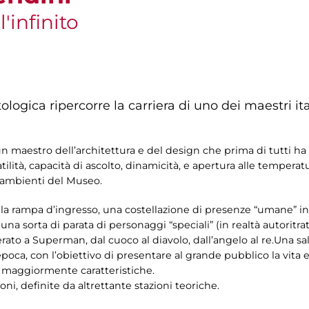
l'infinito
logica ripercorre la carriera di uno dei maestri ital
maestro dell’architettura e del design che prima di tutti ha co
tilità, capacità di ascolto, dinamicità, e apertura alle tempera
li ambienti del Museo.
e la rampa d’ingresso, una costellazione di presenze “umane” i
una sorta di parata di personaggi “speciali” (in realtà autoritra
erato a Superman, dal cuoco al diavolo, dall’angelo al re.Una s
poca, con l’obiettivo di presentare al grande pubblico la vita e
e maggiormente caratteristiche.
oni, definite da altrettante stazioni teoriche.