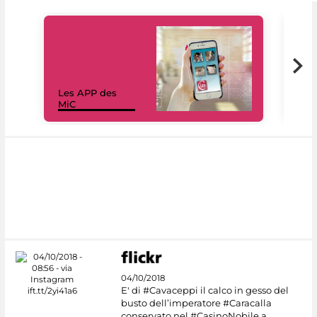
Les APP des
Les
MiC
rés
04/10/2018
E' di #Cavaceppi il calco in gesso del
busto dell’imperatore #Caracalla
conservato nel #CasinoNobile a