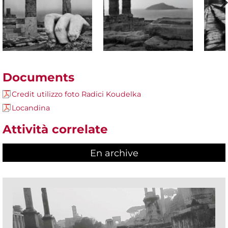
Documents
Credit utilizzo foto Radici Koudelka
Locandina
Attività correlate
En archive