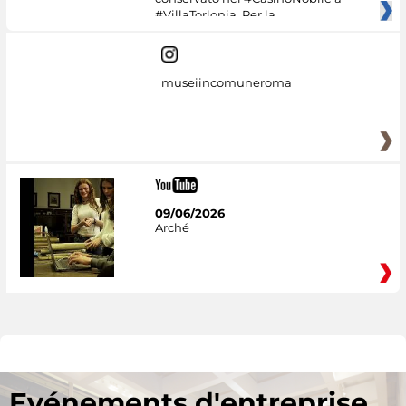
#VillaTorlonia. Per la
museiincomuneroma
09/06/2026
Arché
Evénements d'entreprise