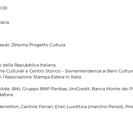
1.00
aria
seali: Zètema Progetto Cultura
 della Repubblica Italiana.
he Culturali e Centro Storico – Sovraintendenza ai Beni Cultur
l’Associazione Stampa Estera in Italia
itale: BNL Gruppo BNP Paribas, UniCredit, Banca Monte dei Pa
odafone
, Benetton, Cantine Ferrari, Enel, Luxottica (marchio Persol), Pi