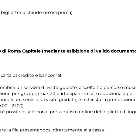
biglietteria chiude un'ora prima).
orio di Roma Capitale (mediante esibizione di valido documento
n carta di credito e bancomat
onibile un servizio di visite guidate, a scelta tra percorso mu
zione per gruppi, (max 30 partecipanti): costo addizionale per
nibile un servizio di visite guidate; è richiesta la prenotazio
.00 – 21.00)
i è possibile solo con il pre-acquisto online del biglietto di in
re la fila presentandosi direttamente alla cassa.