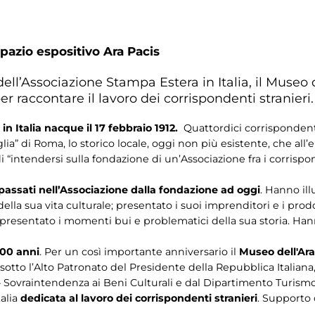
pazio espositivo Ara Pacis
ell’Associazione Stampa Estera in Italia, il Museo 
r raccontare il lavoro dei corrispondenti stranieri.
n Italia nacque il 17 febbraio 1912.
Quattordici corrispondenti 
” di Roma, lo storico locale, oggi non più esistente, che all’ep
 “intendersi sulla fondazione di un’Associazione fra i corrispond
i passati nell’Associazione dalla fondazione ad oggi
. Hanno il
della sua vita culturale; presentato i suoi imprenditori e i prodot
appresentato i momenti bui e problematici della sua storia. Hanno
100 anni
. Per un così importante anniversario il
Museo dell'Ar
sotto l’Alto Patronato del Presidente della Repubblica Italiana
 – Sovraintendenza ai Beni Culturali e dal Dipartimento Turism
talia
dedicata al lavoro dei corrispondenti stranieri
. Supporto 