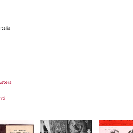
talia
Estera
nti