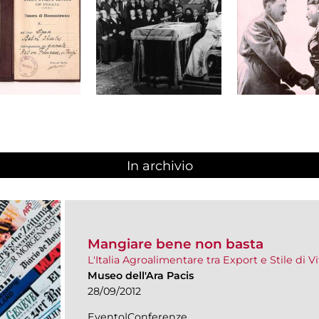
In archivio
Mangiare bene non basta
L'Italia Agroalimentare tra Export e Stile di Vi
Museo dell'Ara Pacis
28/09/2012
Evento|Conferenze