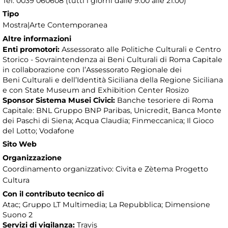
Tel. 0039 060608 (tutti i giorni dalle 9.00 alle 21.00)
Tipo
Mostra|Arte Contemporanea
Altre informazioni
Enti promotori:
Assessorato alle Politiche Culturali e Centro
Storico - Sovraintendenza ai Beni Culturali di Roma Capitale
in collaborazione con l’Assessorato Regionale dei
Beni Culturali e dell’Identità Siciliana della Regione Siciliana
e con State Museum and Exhibition Center Rosizo
Sponsor Sistema Musei Civici:
Banche tesoriere di Roma
Capitale: BNL Gruppo BNP Paribas, Unicredit, Banca Monte
dei Paschi di Siena; Acqua Claudia; Finmeccanica; Il Gioco
del Lotto; Vodafone
Sito Web
Organizzazione
Coordinamento organizzativo: Civita e Zètema Progetto
Cultura
Con il contributo tecnico di
Atac; Gruppo LT Multimedia; La Repubblica; Dimensione
Suono 2
Servizi di vigilanza:
Travis