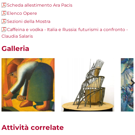
Scheda allestimento Ara Pacis
Elenco Opere
Sezioni della Mostra
Caffeina e vodka - Italia e Russia: futurismi a confronto -
Claudia Salaris
Galleria
Attività correlate