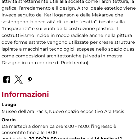
attività strettamente utili alla società come l’architettura, la
grafica, l’arredamento e il design. Altro ideale estetico viene
invece seguito da Karl Ioganson e dalla Makarova che
sostengono la necessità di un’arte “esatta”, basata sulla
“trasparenza” e sui vuoti della costruzione plastica. Il
costruttivismo incide in modo radicale anche nella pittura
dove forme astratte vengono utilizzate per creare strutture
ispirate a macchinari tecnologici, sospese nello spazio quasi
come composizioni architettoniche (si veda in mostra
Disegno in una cornice di Rodchenko).
Informazioni
Luogo
Museo dell'Ara Pacis
, Nuovo spazio espositivo Ara Pacis
Orario
Da martedì a domenica ore 9.00 - 19.00; l’ingresso è
consentito fino alle 18.00
anche dalle
20.00/24.00
ogni
sabato
dal
14 luglio al 1