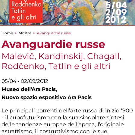
Home
>
Mostre
>
Avanguardie russe
Tu sei qui
Avanguardie russe
Malevič, Kandinskij, Chagall,
Rodčenko, Tatlin e gli altri
05/04 - 02/09/2012
Museo dell'Ara Pacis,
Nuovo spazio espositivo Ara Pacis
Le principali correnti dell’arte russa di inizio ‘900
- il cubofuturismo con la sua singolare sintesi
delle tendenze europee dell’epoca, l’originale
astrattismo, il costruttivismo con le sue