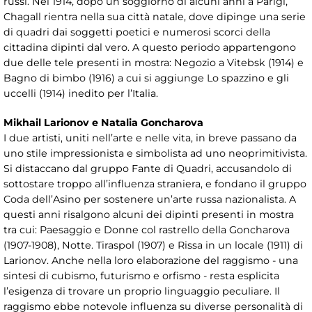
russi. Nel 1914, dopo un soggiorno di alcuni anni a Parigi,
Chagall rientra nella sua città natale, dove dipinge una serie
di quadri dai soggetti poetici e numerosi scorci della
cittadina dipinti dal vero. A questo periodo appartengono
due delle tele presenti in mostra: Negozio a Vitebsk (1914) e
Bagno di bimbo (1916) a cui si aggiunge Lo spazzino e gli
uccelli (1914) inedito per l’Italia.
Mikhail Larionov e Natalia Goncharova
I due artisti, uniti nell’arte e nelle vita, in breve passano da
uno stile impressionista e simbolista ad uno neoprimitivista.
Si distaccano dal gruppo Fante di Quadri, accusandolo di
sottostare troppo all’influenza straniera, e fondano il gruppo
Coda dell’Asino per sostenere un’arte russa nazionalista. A
questi anni risalgono alcuni dei dipinti presenti in mostra
tra cui: Paesaggio e Donne col rastrello della Goncharova
(1907-1908), Notte. Tiraspol (1907) e Rissa in un locale (1911) di
Larionov. Anche nella loro elaborazione del raggismo - una
sintesi di cubismo, futurismo e orfismo - resta esplicita
l’esigenza di trovare un proprio linguaggio peculiare. Il
raggismo ebbe notevole influenza su diverse personalità di