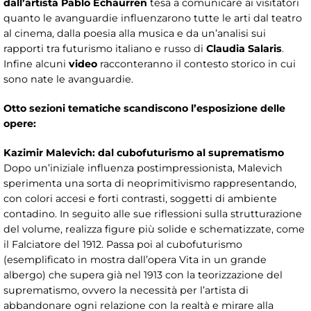
dall’artista Pablo Echaurren
tesa a comunicare ai visitatori
quanto le avanguardie influenzarono tutte le arti dal teatro
al cinema, dalla poesia alla musica e da un’analisi sui
rapporti tra futurismo italiano e russo di
Claudia Salaris
.
Infine alcuni
video
racconteranno il contesto storico in cui
sono nate le avanguardie.
Otto sezioni tematiche scandiscono l’esposizione delle
opere:
Kazimir Malevich: dal cubofuturismo al suprematismo
Dopo un’iniziale influenza postimpressionista, Malevich
sperimenta una sorta di neoprimitivismo rappresentando,
con colori accesi e forti contrasti, soggetti di ambiente
contadino. In seguito alle sue riflessioni sulla strutturazione
del volume, realizza figure più solide e schematizzate, come
il Falciatore del 1912. Passa poi al cubofuturismo
(esemplificato in mostra dall’opera Vita in un grande
albergo) che supera già nel 1913 con la teorizzazione del
suprematismo, ovvero la necessità per l’artista di
abbandonare ogni relazione con la realtà e mirare alla