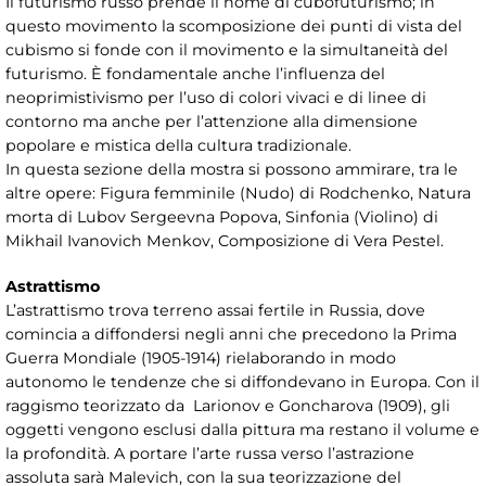
Il futurismo russo prende il nome di cubofuturismo; in
questo movimento la scomposizione dei punti di vista del
cubismo si fonde con il movimento e la simultaneità del
futurismo. È fondamentale anche l’influenza del
neoprimistivismo per l’uso di colori vivaci e di linee di
contorno ma anche per l’attenzione alla dimensione
popolare e mistica della cultura tradizionale.
In questa sezione della mostra si possono ammirare, tra le
altre opere: Figura femminile (Nudo) di Rodchenko, Natura
morta di Lubov Sergeevna Popova, Sinfonia (Violino) di
Mikhail Ivanovich Menkov, Composizione di Vera Pestel.
Astrattismo
L’astrattismo trova terreno assai fertile in Russia, dove
comincia a diffondersi negli anni che precedono la Prima
Guerra Mondiale (1905-1914) rielaborando in modo
autonomo le tendenze che si diffondevano in Europa. Con il
raggismo teorizzato da Larionov e Goncharova (1909), gli
oggetti vengono esclusi dalla pittura ma restano il volume e
la profondità. A portare l’arte russa verso l’astrazione
assoluta sarà Malevich, con la sua teorizzazione del