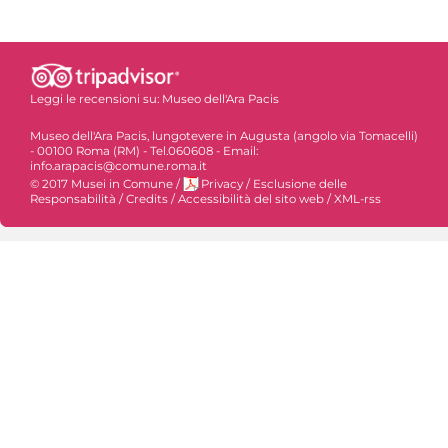
Leggi le recensioni su:
Museo dell'Ara Pacis
Museo dell'Ara Pacis, lungotevere in Augusta (angolo via Tomacelli)
- 00100 Roma (RM) - Tel.060608 - Email:
info.arapacis@comune.roma.it
© 2017 Musei in Comune
/
Privacy
/
Esclusione delle
Responsabilità
/
Credits
/
Accessibilità del sito web
/
XML-rss