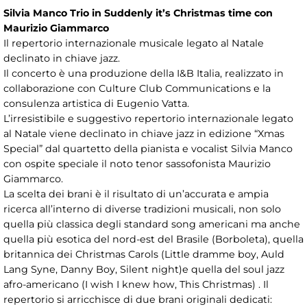
Silvia Manco Trio in Suddenly it’s Christmas time con
Maurizio Giammarco
Il repertorio internazionale musicale legato al Natale
declinato in chiave jazz.
Il concerto è una produzione della I&B Italia, realizzato in
collaborazione con Culture Club Communications e la
consulenza artistica di Eugenio Vatta.
L’irresistibile e suggestivo repertorio internazionale legato
al Natale viene declinato in chiave jazz in edizione “Xmas
Special” dal quartetto della pianista e vocalist Silvia Manco
con ospite speciale il noto tenor sassofonista Maurizio
Giammarco.
La scelta dei brani è il risultato di un’accurata e ampia
ricerca all’interno di diverse tradizioni musicali, non solo
quella più classica degli standard song americani ma anche
quella più esotica del nord-est del Brasile (Borboleta), quella
britannica dei Christmas Carols (Little dramme boy, Auld
Lang Syne, Danny Boy, Silent night)e quella del soul jazz
afro-americano (I wish I knew how, This Christmas) . Il
repertorio si arricchisce di due brani originali dedicati: