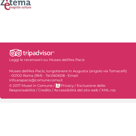
Leggi le recensioni su:
Museo dell'Ara Pacis
Museo dell'Ara Pacis, lungotevere in Augusta (angolo via Tomacelli)
- 00100 Roma (RM) - Tel.060608 - Email:
info.arapacis@comune.roma.it
© 2017 Musei in Comune
/
Privacy
/
Esclusione delle
Responsabilità
/
Credits
/
Accessibilità del sito web
/
XML-rss