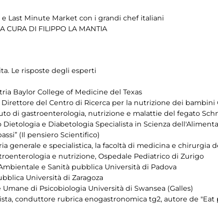
 e Last Minute Market con i grandi chef italiani
 CURA DI FILIPPO LA MANTIA
ita. Le risposte degli esperti
tria Baylor College of Medicine del Texas
, Direttore del Centro di Ricerca per la nutrizione dei bambini
uto di gastroenterologia, nutrizione e malattie del fegato Schn
Dietologia e Diabetologia Specialista in Scienza dell'Aliment
assi” (Il pensiero Scientifico)
ia generale e specialistica, la facoltà di medicina e chirurgia d
troenterologia e nutrizione, Ospedale Pediatrico di Zurigo
Ambientale e Sanità pubblica Università di Padova
ubblica Università di Zaragoza
 Umane di Psicobiologia Università di Swansea (Galles)
ta, conduttore rubrica enogastronomica tg2, autore de "Eat p