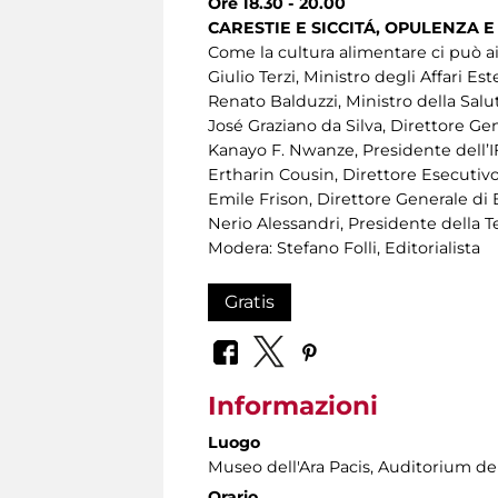
Ore 18.30 - 20.00
CARESTIE E SICCITÁ, OPULENZA 
Come la cultura alimentare ci può aiu
Giulio Terzi, Ministro degli Affari Est
Renato Balduzzi, Ministro della Salu
José Graziano da Silva, Direttore Ge
Kanayo F. Nwanze, Presidente dell’
Ertharin Cousin, Direttore Esecuti
Emile Frison, Direttore Generale di 
Nerio Alessandri, Presidente della
Modera: Stefano Folli, Editorialista
Gratis
Informazioni
Luogo
Museo dell'Ara Pacis
, Auditorium del
Orario