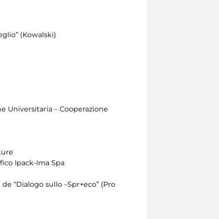
eglio” (Kowalski)
e Universitaria – Cooperazione
ture
ifico Ipack-Ima Spa
 de “Dialogo sullo –Spr+eco” (Pro