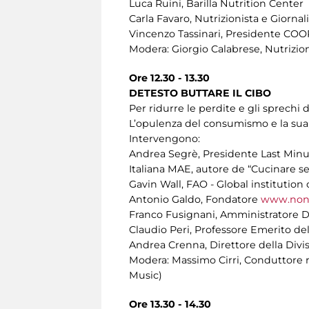
Luca Ruini, Barilla Nutrition Center
Carla Favaro, Nutrizionista e Giornal
Vincenzo Tassinari, Presidente COOP
Modera: Giorgio Calabrese, Nutrizion
Ore 12.30 - 13.30
DETESTO BUTTARE IL CIBO
Per ridurre le perdite e gli sprechi d
L’opulenza del consumismo e la sua 
Intervengono:
Andrea Segrè, Presidente Last Minu
Italiana MAE, autore de “Cucinare se
Gavin Wall, FAO - Global institution
Antonio Galdo, Fondatore
www.nons
Franco Fusignani, Amministratore D
Claudio Peri, Professore Emerito del
Andrea Crenna, Direttore della Di
Modera: Massimo Cirri, Conduttore r
Music)
Ore 13.30 - 14.30