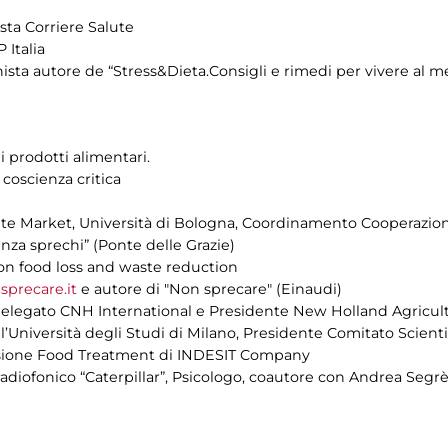
ista Corriere Salute
 Italia
ista autore de “Stress&Dieta.Consigli e rimedi per vivere al m
i prodotti alimentari.
coscienza critica
te Market, Università di Bologna, Coordinamento Cooperazion
nza sprechi” (Ponte delle Grazie)
 on food loss and waste reduction
precare.it
e autore di "Non sprecare" (Einaudi)
elegato CNH International e Presidente New Holland Agricul
l’Università degli Studi di Milano, Presidente Comitato Scient
visione Food Treatment di INDESIT Company
adiofonico “Caterpillar”, Psicologo, coautore con Andrea Segrè