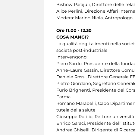
Bishow Parajuli, Direttore delle rela
Alice Perlini, Direzione Affari Inter
Modera: Marino Niola, Antropologo, 
Ore 11.00 - 12.30
COSA MANGI?
La qualità degli alimenti nella societ
società post-industriale
Intervengono:
Piero Sardo, Presidente della fonda
Anne–Laure Gassin, Direttore Comuni
Daniele Rossi, Direttore General
Pietro Giordano, Segretario Gene
Furio Brighenti, Presidente del Cors
Parma
Romano Marabelli, Capo Dipartimento 
tutela della salute
Giuseppe Rotilio, Rettore università
Enrico Garaci, Presidente dell’Istitu
Andrea Ghiselli, Dirigente di Ricerca