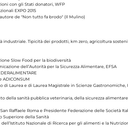
zioni con gli Stati donatori, WFP
nazionali EXPO 2015
autore de "Non tutto fa brodo" (Il Mulino)
à industriale. Tipicità dei prodotti, km zero, agricoltura sosteni
zione Slow Food per la biodiversità
cazione dell’Autorità per la Sicurezza Alimentare, EFSA
e FEDERALIMENTARE
rale ADICONSUM
o di Laurea e di Laurea Magistrale in Scienze Gastronomiche, Fa
della sanità pubblica veterinaria, della sicurezza alimentare e
 San Raffaele Roma e Presidente Federazione delle Società Ital
to Superiore della Sanità
 dell’Istituto Nazionale di Ricerca per gli alimenti e la Nutrizi