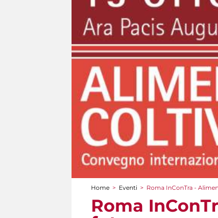
Home
>
Eventi
>
Roma InConTra - Alimentar
Tu sei qui
Roma InConTra 