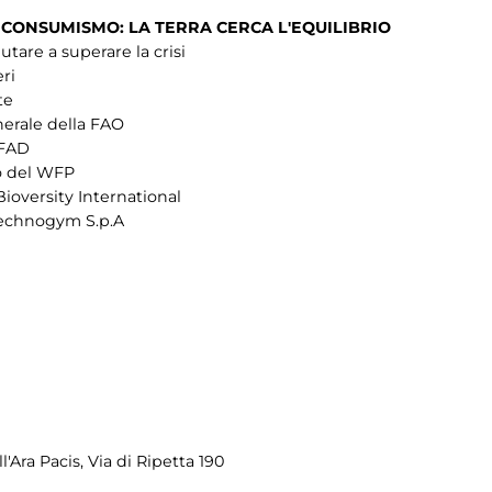
E CONSUMISMO:
LA TERRA CERCA L'EQUILIBRIO
tare a superare la crisi
eri
te
nerale della FAO
IFAD
vo del WFP
Bioversity International
 Technogym S.p.A
l'Ara Pacis, Via di Ripetta 190