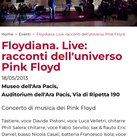
Home
>
Eventi
>
Floydiana. Live: racconti dell'universo Pink Floyd
Tu sei qui
Floydiana. Live:
racconti dell'universo
Pink Floyd
18/05/2013
Museo dell'Ara Pacis,
Auditorium dell'Ara Pacis, Via di Ripetta 190
Concerto di musica dei Pink Floyd
Tastiere, voce Davide Pistoni; voce Luca Velletri; chitarre
Phill Salera; chitarre, voce Fabio Servilio; sax & flauto Eric
Daniel; basso Nicola Casali; batteria Francesco Isola; voce