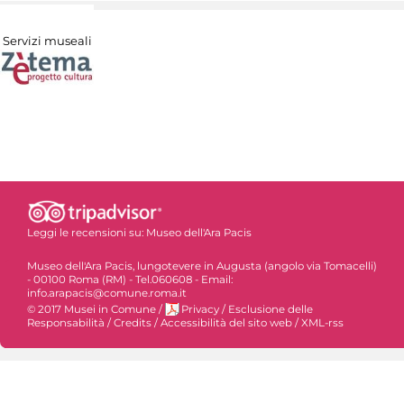
Servizi museali
Leggi le recensioni su:
Museo dell'Ara Pacis
Museo dell'Ara Pacis, lungotevere in Augusta (angolo via Tomacelli)
- 00100 Roma (RM) - Tel.060608 - Email:
info.arapacis@comune.roma.it
© 2017 Musei in Comune
/
Privacy
/
Esclusione delle
Responsabilità
/
Credits
/
Accessibilità del sito web
/
XML-rss