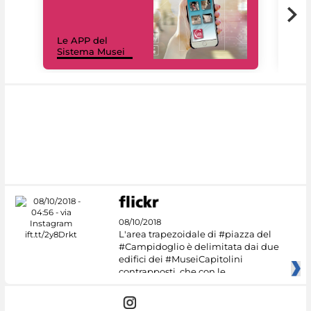
Il 
Le APP del
Mus
Sistema Musei
net
08/10/2018
L'area trapezoidale di #piazza del
#Campidoglio è delimitata dai due
edifici dei #MuseiCapitolini
contrapposti, che con le