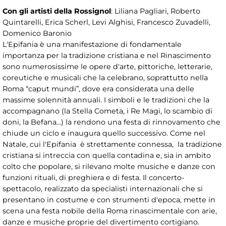
Con gli artisti della Rossignol
: Liliana Pagliari, Roberto
Quintarelli, Erica Scherl, Levi Alghisi, Francesco Zuvadelli,
Domenico Baronio
L'Epifania è una manifestazione di fondamentale
importanza per la tradizione cristiana e nel Rinascimento
sono numerosissime le opere d'arte, pittoriche, letterarie,
coreutiche e musicali che la celebrano, soprattutto nella
Roma “caput mundi”, dove era considerata una delle
massime solennità annuali. I simboli e le tradizioni che la
accompagnano (la Stella Cometa, i Re Magi, lo scambio di
doni, la Befana…) la rendono una festa di rinnovamento che
chiude un ciclo e inaugura quello successivo. Come nel
Natale, cui l'Epifania è strettamente connessa, la tradizione
cristiana si intreccia con quella contadina e, sia in ambito
colto che popolare, si rilevano molte musiche e danze con
funzioni rituali, di preghiera e di festa. Il concerto-
spettacolo, realizzato da specialisti internazionali che si
presentano in costume e con strumenti d'epoca, mette in
scena una festa nobile della Roma rinascimentale con arie,
danze e musiche proprie del divertimento cortigiano.