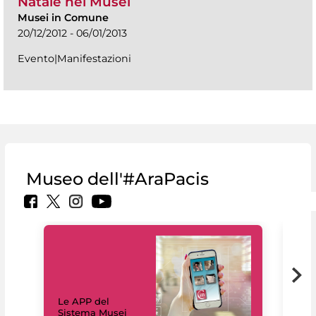
Natale nei Musei
Musei in Comune
20/12/2012 - 06/01/2013
Evento|Manifestazioni
Museo dell'#AraPacis
Il 
Le APP del
Mus
Sistema Musei
net