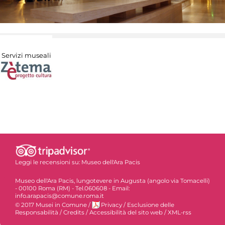
Servizi museali
Leggi le recensioni su:
Museo dell'Ara Pacis
Museo dell'Ara Pacis, lungotevere in Augusta (angolo via Tomacelli)
- 00100 Roma (RM) - Tel.060608 - Email:
info.arapacis@comune.roma.it
© 2017 Musei in Comune
/
Privacy
/
Esclusione delle
Responsabilità
/
Credits
/
Accessibilità del sito web
/
XML-rss