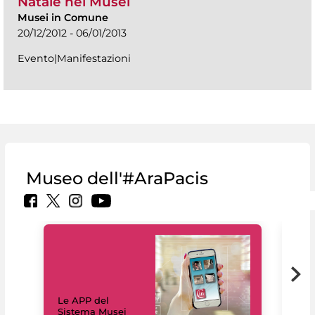
Natale nei Musei
Musei in Comune
20/12/2012 - 06/01/2013
Evento|Manifestazioni
Museo dell'#AraPacis
Il 
Le APP del
Mus
Sistema Musei
net