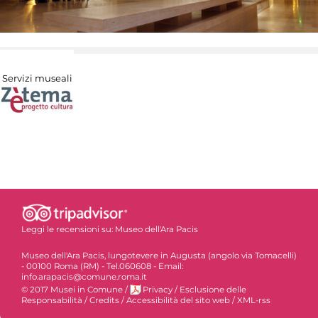
Servizi museali
Leggi le recensioni su:
Museo dell'Ara Pacis
Museo dell'Ara Pacis, lungotevere in Augusta (angolo via Tomacelli)
- 00100 Roma (RM) - Tel.060608 - Email:
info.arapacis@comune.roma.it
© 2017 Musei in Comune
/
Privacy
/
Esclusione delle
Responsabilità
/
Credits
/
Accessibilità del sito web
/
XML-rss