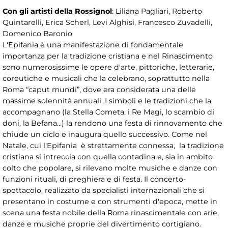
Con gli artisti della Rossignol
: Liliana Pagliari, Roberto
Quintarelli, Erica Scherl, Levi Alghisi, Francesco Zuvadelli,
Domenico Baronio
L'Epifania è una manifestazione di fondamentale
importanza per la tradizione cristiana e nel Rinascimento
sono numerosissime le opere d'arte, pittoriche, letterarie,
coreutiche e musicali che la celebrano, soprattutto nella
Roma “caput mundi”, dove era considerata una delle
massime solennità annuali. I simboli e le tradizioni che la
accompagnano (la Stella Cometa, i Re Magi, lo scambio di
doni, la Befana…) la rendono una festa di rinnovamento che
chiude un ciclo e inaugura quello successivo. Come nel
Natale, cui l'Epifania è strettamente connessa, la tradizione
cristiana si intreccia con quella contadina e, sia in ambito
colto che popolare, si rilevano molte musiche e danze con
funzioni rituali, di preghiera e di festa. Il concerto-
spettacolo, realizzato da specialisti internazionali che si
presentano in costume e con strumenti d'epoca, mette in
scena una festa nobile della Roma rinascimentale con arie,
danze e musiche proprie del divertimento cortigiano.