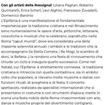
Con gli artisti della Rossignol
: Liliana Pagliari, Roberto
Quintarelli, Erica Scherl, Levi Alghisi, Francesco Zuvadelli,
Domenico Baronio
L'Epifania è una manifestazione di fondamentale
importanza per la tradizione cristiana e nel Rinascimento
sono numerosissime le opere d'arte, pittoriche, letterarie,
coreutiche e musicali che la celebrano, soprattutto nella
Roma “caput mundi”, dove era considerata una delle
massime solennità annuali. I simboli e le tradizioni che la
accompagnano (la Stella Cometa, i Re Magi, lo scambio di
doni, la Befana…) la rendono una festa di rinnovamento che
chiude un ciclo e inaugura quello successivo. Come nel
Natale, cui l'Epifania è strettamente connessa, la tradizione
cristiana si intreccia con quella contadina e, sia in ambito
colto che popolare, si rilevano molte musiche e danze con
funzioni rituali, di preghiera e di festa. Il concerto-
spettacolo, realizzato da specialisti internazionali che si
presentano in costume e con strumenti d'epoca, mette in
scena una festa nobile della Roma rinascimentale con arie,
danze e musiche proprie del divertimento cortigiano.