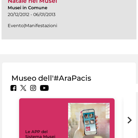
Natale nei Musei
Musei in Comune
20/12/2012 - 06/01/2013
Evento|Manifestazioni
Museo dell'#AraPacis
Il 
Le APP del
Mus
Sistema Musei
net