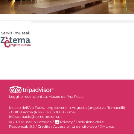
Servizi museali
Leggi le recensioni su:
Museo dell'Ara Pacis
Museo dell'Ara Pacis, lungotevere in Augusta (angolo via Tomacelli)
- 00100 Roma (RM) - Tel.060608 - Email:
info.arapacis@comune.roma.it
© 2017 Musei in Comune
/
Privacy
/
Esclusione delle
Responsabilità
/
Credits
/
Accessibilità del sito web
/
XML-rss