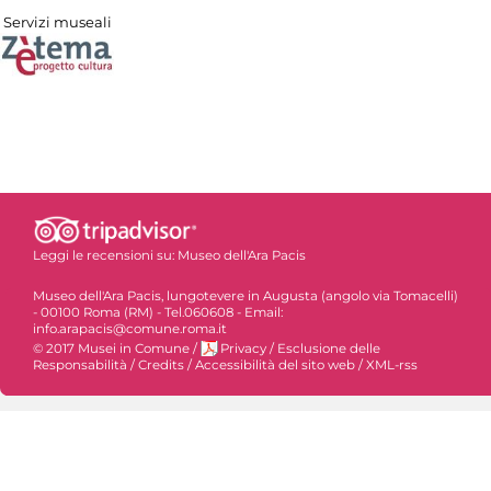
Servizi museali
Leggi le recensioni su:
Museo dell'Ara Pacis
Museo dell'Ara Pacis, lungotevere in Augusta (angolo via Tomacelli)
- 00100 Roma (RM) - Tel.060608 - Email:
info.arapacis@comune.roma.it
© 2017 Musei in Comune
/
Privacy
/
Esclusione delle
Responsabilità
/
Credits
/
Accessibilità del sito web
/
XML-rss