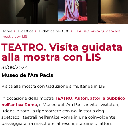
Home
>
Didattica
>
Didattica per tutti
>
TEATRO. Visita guidata alla
Tu sei qui
mostra con LIS
TEATRO. Visita guidata
alla mostra con LIS
31/08/2024
Museo dell'Ara Pacis
Visita alla mostra con traduzione simultanea in LIS
In occasione della mostra
TEATRO. Autori, attori e pubblico
nell’antica Roma
, il Museo dell’Ara Pacis invita i visitatori,
udenti e sordi, a ripercorrere con noi la storia degli
spettacoli teatrali nell'antica Roma in una coinvolgente
passeggiata tra maschere, affreschi, statuine di attori,