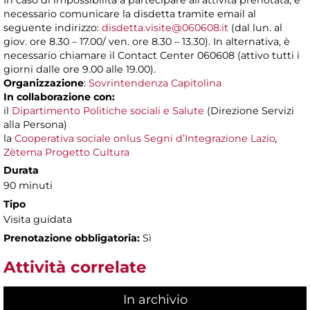
In caso di impossibilità a partecipare all’attività prenotata, è
necessario comunicare la disdetta tramite email al
seguente indirizzo:
disdetta.visite@060608.it
(dal lun. al
giov. ore 8.30 – 17.00/ ven. ore 8.30 – 13.30). In alternativa, è
necessario chiamare il Contact Center 060608 (attivo tutti i
giorni dalle ore 9.00 alle 19.00).
Organizzazione
:
Sovrintendenza Capitolina
In collaborazione con:
il
Dipartimento Politiche sociali e Salute
(Direzione Servizi
alla Persona)
la
Cooperativa sociale onlus Segni d’Integrazione Lazio
,
Zètema Progetto Cultura
Durata
90 minuti
Tipo
Visita guidata
Prenotazione obbligatoria:
Sì
Attività correlate
In archivio