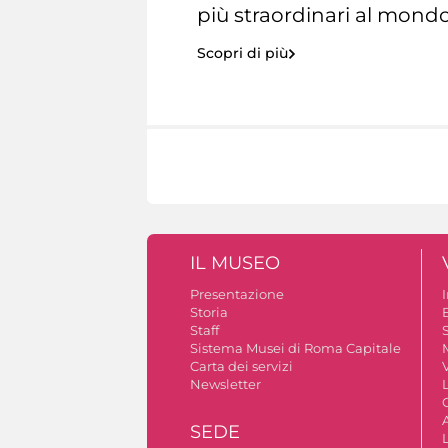
più straordinari al mondo
Scopri di più
IL MUSEO
Presentazione
Storia
Staff
S
Sistema Musei di Roma Capitale
Carta dei servizi
V
Newsletter
A
SEDE