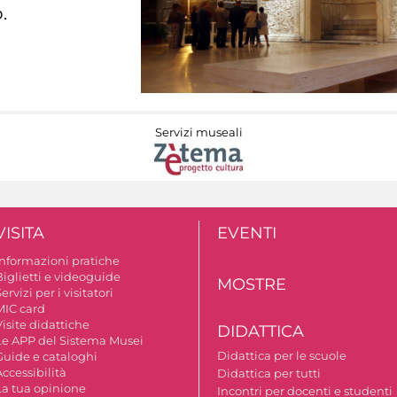
.
Servizi museali
VISITA
EVENTI
Informazioni pratiche
Biglietti e videoguide
MOSTRE
ervizi per i visitatori
MIC card
isite didattiche
DIDATTICA
Le APP del Sistema Musei
Didattica per le scuole
Guide e cataloghi
ccessibilità
Didattica per tutti
La tua opinione
Incontri per docenti e studenti