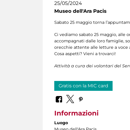
25/05/2024
Museo dell'Ara Pacis
Sabato 25 maggio torna l’appuntamen
Ci vediamo sabato 25 maggio, alle ore 
accompagnati dalle loro famiglie, son
orecchie attente alle letture a voce a
Cosa aspetti? Vieni a trovarci!
Attività a cura dei volontari del Se
Gratis con la MIC card
Informazioni
Luogo
Museo dell'Ara Pacis