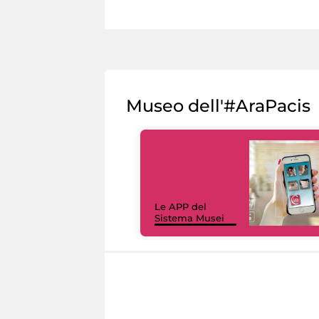
Museo dell'#AraPacis
Le APP del
Sistema Musei