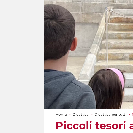
Home
>
Didattica
>
Didattica per tutti
>
Tu sei qui
Piccoli tesori