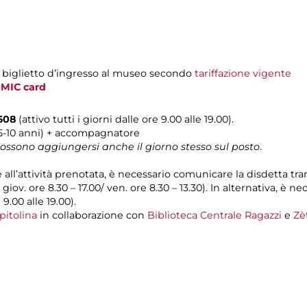
l biglietto d’ingresso al museo secondo
tariffazione vigente
i
MIC card
0608
(attivo tutti i giorni dalle ore 9.00 alle 19.00).
(5-10 anni) + accompagnatore
 possono aggiungersi anche il giorno stesso sul posto
.
e all’attività prenotata, è necessario comunicare la disdetta tr
l giov. ore 8.30 – 17.00/ ven. ore 8.30 – 13.30). In alternativa, è
 9.00 alle 19.00).
pitolina
in collaborazione con
Biblioteca Centrale Ragazzi
e
Zè