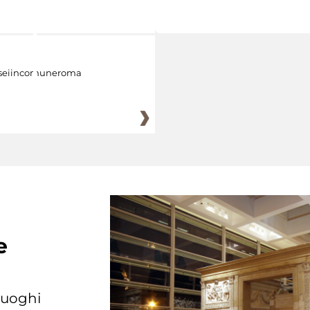
eiincomuneroma
e
 luoghi