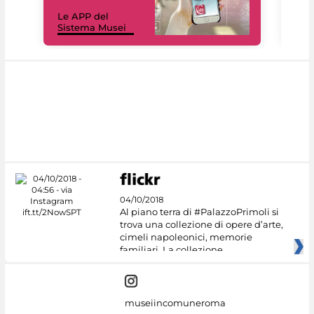
Il 
Le APP del
Mus
Sistema Musei
net
04/10/2018
Al piano terra di #PalazzoPrimoli si
trova una collezione di opere d’arte,
cimeli napoleonici, memorie
familiari. La collezione
museiincomuneroma