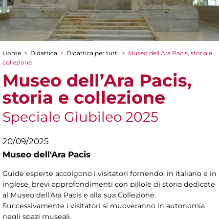
Home
>
Didattica
>
Didattica per tutti
>
Museo dell’Ara Pacis, storia e
Tu sei qui
collezione
Museo dell’Ara Pacis,
storia e collezione
Speciale Giubileo 2025
20/09/2025
Museo dell'Ara Pacis
Guide esperte accolgono i visitatori fornendo, in italiano e in
inglese, brevi approfondimenti con pillole di storia dedicate
al Museo dell'Ara Pacis e alla sua Collezione.
Successivamente i visitatori si muoveranno in autonomia
negli spazi museali.