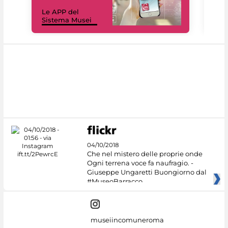
Il 
Le APP del
Mus
Sistema Musei
net
04/10/2018
Che nel mistero delle proprie onde
Ogni terrena voce fa naufragio. -
Giuseppe Ungaretti Buongiorno dal
#MuseoBarracco
museiincomuneroma