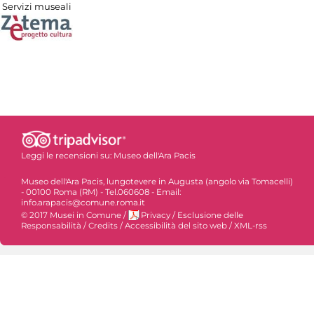
Servizi museali
Leggi le recensioni su:
Museo dell'Ara Pacis
Museo dell'Ara Pacis, lungotevere in Augusta (angolo via Tomacelli)
- 00100 Roma (RM) - Tel.060608 - Email:
info.arapacis@comune.roma.it
© 2017 Musei in Comune
/
Privacy
/
Esclusione delle
Responsabilità
/
Credits
/
Accessibilità del sito web
/
XML-rss