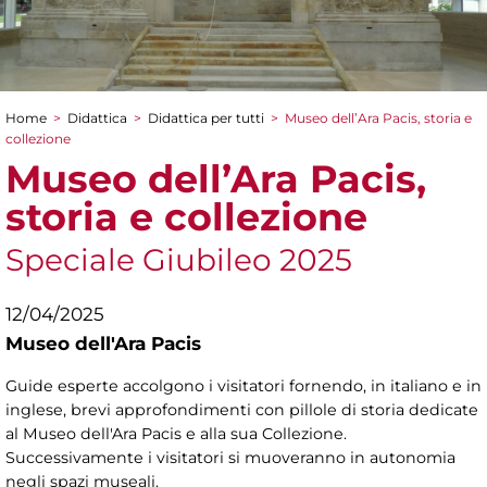
Home
>
Didattica
>
Didattica per tutti
>
Museo dell’Ara Pacis, storia e
Tu sei qui
collezione
Museo dell’Ara Pacis,
storia e collezione
Speciale Giubileo 2025
12/04/2025
Museo dell'Ara Pacis
Guide esperte accolgono i visitatori fornendo, in italiano e in
inglese, brevi approfondimenti con pillole di storia dedicate
al Museo dell'Ara Pacis e alla sua Collezione.
Successivamente i visitatori si muoveranno in autonomia
negli spazi museali.