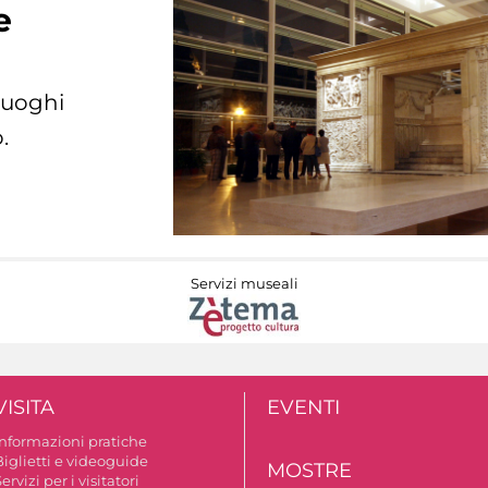
e
 luoghi
.
Servizi museali
VISITA
EVENTI
Informazioni pratiche
Biglietti e videoguide
MOSTRE
ervizi per i visitatori