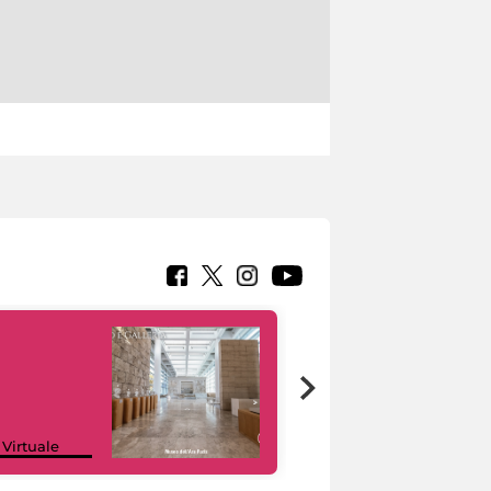
Google Arts &
 Virtuale
Culture