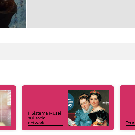
Il Sistema Musei
sui social
network
Tour