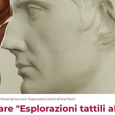
Musei da toccare "Esplorazioni tattili all’Ara Pacis"
e "Esplorazioni tattili a