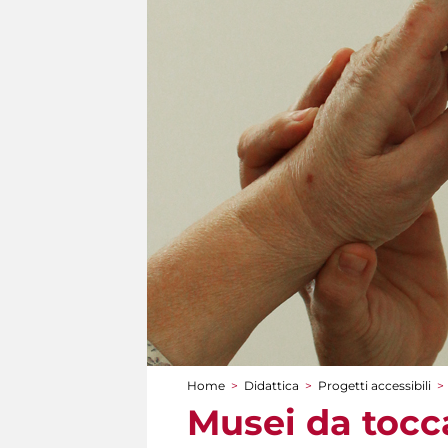
Home
>
Didattica
>
Progetti accessibili
>
Tu sei qui
Musei da toccar